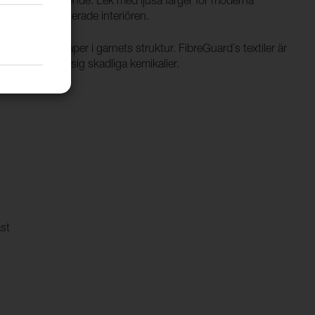
beltyg i ullutseende. Lek med ljusa färger för moderna
en mer sofistikerade interiören.
isande egenskaper i garnets struktur. FibreGuard´s textiler är
er inte ifrån sig skadliga kemikalier.
ast