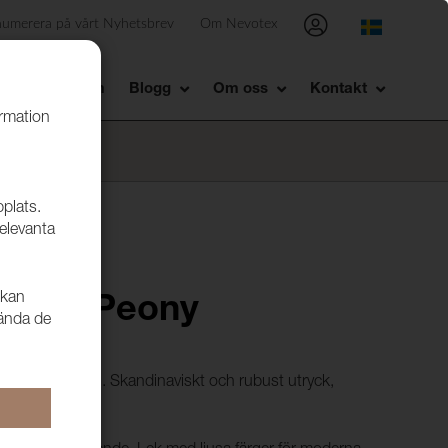
numerera på vårt Nyhetsbrev
Om Nevotex
Showroom
Blogg
Om oss
Kontakt
ormation
bplats.
relevanta
 kan
ord 27 Peony
vända de
 liknande möbeltyg. Skandinaviskt och rubust utryck,