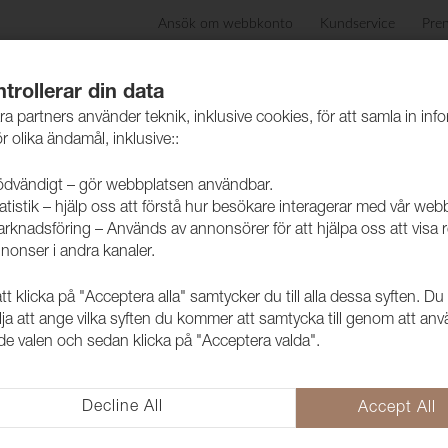
Ansök om webbkonto
Kundservice
Pre
ida
Produkter
Skötselråd
Hållbarhet
Case
trollerar din data
ra partners använder teknik, inklusive cookies, för att samla in inf
r olika ändamål, inklusive::
dvändigt – gör webbplatsen användbar.
atistik – hjälp oss att förstå hur besökare interagerar med vår web
rknadsföring – Används av annonsörer för att hjälpa oss att visa 
nonser i andra kanaler.
 klicka på "Acceptera alla" samtycker du till alla dessa syften. Du
Tyg Slottsfj
lja att ange vilka syften du kommer att samtycka till genom att an
e valen och sedan klicka på "Acceptera valda".
1030723
Slottsfjord är ett slitstarkt ull
användbar i alla miljöer.
Decline All
Accept All