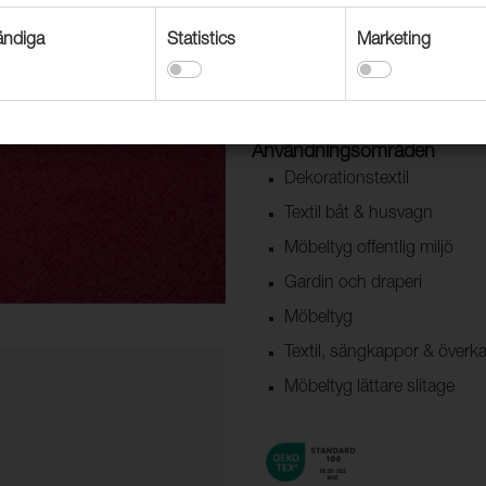
Slottsfjord är ett Easy Clean mö
områden eller brända toner för d
ndiga
Statistics
Marketing
FibreGuard ger textilen fläckavv
OEKO-TEX® certifierade och släpp
Användningsområden
Dekorationstextil
Textil båt & husvagn
Möbeltyg offentlig miljö
Gardin och draperi
Möbeltyg
Textil, sängkappor & överk
Möbeltyg lättare slitage