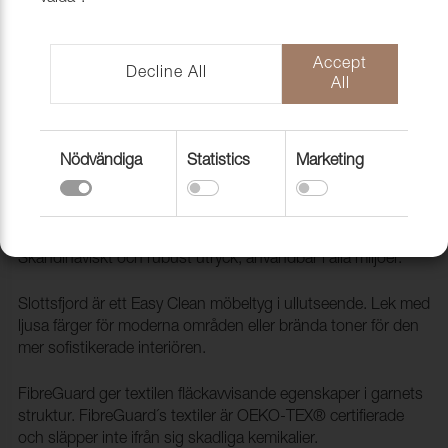
Accept
Decline All
All
Nödvändiga
Statistics
Marketing
Tyg Slottsfjord 14 Flax
1030704
Slottsfjord är ett slitstarkt ull liknande möbeltyg.
Skandinaviskt och rubust utryck, användbar i alla miljöer.
Slottsfjord är ett Easy Clean möbeltyg i ullutseende. Lek med
ljusa färger för moderna områden eller brända toner för den
mer sofistikerade interiören.
FibreGuard ger textilen fläckavvisande egenskaper i garnets
struktur. FibreGuard´s textiler är OEKO-TEX® certifierade
och släpper inte ifrån sig skadliga kemikalier.