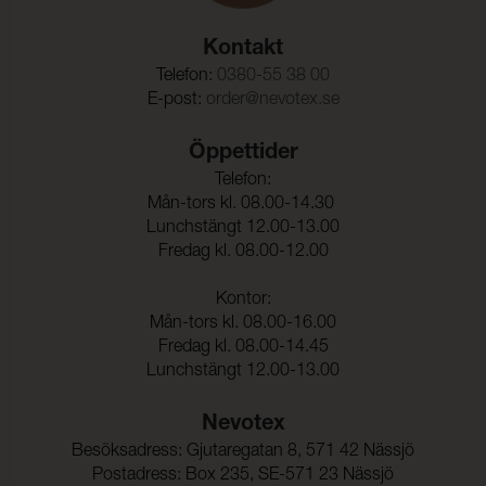
Rivstyrka Väft:
140 N (ISO 13937-3)
Kontakt
Dimensionsändring Varp:
- 2,3 %
Telefon:
0380-55 38 00
E-post:
order@nevotex.se
Dimensionsändring Väft:
- 1,2 %
Färghärdighet mot
ISO 105-C06
Öppettider
vattentvätt:
Telefon:
Mån-tors kl. 08.00-14.30
Färgändring:
4-5
Lunchstängt 12.00-13.00
Färghärdighet mot
ISO 105-D01
Fredag kl. 08.00-12.00
kemtvätt:
Kontor:
Färgändring:
4-5
Mån-tors kl. 08.00-16.00
Färghärdighet mot
5 (ISO 105-E01)
Fredag kl. 08.00-14.45
vatten:
Lunchstängt 12.00-13.00
Nevotex
Besöksadress: Gjutaregatan 8, 571 42 Nässjö
Postadress: Box 235, SE-571 23 Nässjö