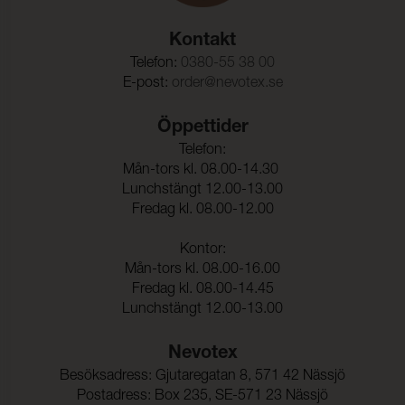
Rivstyrka Väft:
140 N (ISO 13937-3)
Kontakt
Dimensionsändring Varp:
- 2,3 %
Telefon:
0380-55 38 00
E-post:
order@nevotex.se
Dimensionsändring Väft:
- 1,2 %
Färghärdighet mot
ISO 105-C06
Öppettider
vattentvätt:
Telefon:
Mån-tors kl. 08.00-14.30
Färgändring:
4-5
Lunchstängt 12.00-13.00
Färghärdighet mot
ISO 105-D01
Fredag kl. 08.00-12.00
kemtvätt:
Kontor:
Färgändring:
4-5
Mån-tors kl. 08.00-16.00
Färghärdighet mot
5 (ISO 105-E01)
Fredag kl. 08.00-14.45
vatten:
Lunchstängt 12.00-13.00
Nevotex
Besöksadress: Gjutaregatan 8, 571 42 Nässjö
Postadress: Box 235, SE-571 23 Nässjö