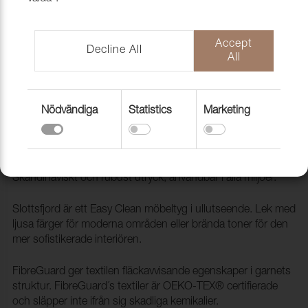
Accept
Decline All
All
Nödvändiga
Statistics
Marketing
Tyg Slottsfjord 33 Navy
1030729
Slottsfjord är ett slitstarkt ull liknande möbeltyg.
Skandinaviskt och rubust utryck, användbar i alla miljöer.
Slottsfjord är ett Easy Clean möbeltyg i ullutseende. Lek med
ljusa färger för moderna områden eller brända toner för den
mer sofistikerade interiören.
FibreGuard ger textilen fläckavvisande egenskaper i garnets
struktur. FibreGuard´s textiler är OEKO-TEX® certifierade
och släpper inte ifrån sig skadliga kemikalier.