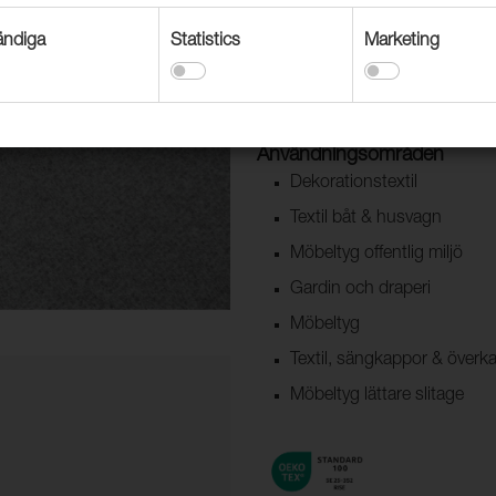
Slottsfjord är ett Easy Clean mö
områden eller brända toner för d
ndiga
Statistics
Marketing
FibreGuard ger textilen fläckavv
OEKO-TEX® certifierade och släpp
Användningsområden
Dekorationstextil
Textil båt & husvagn
Möbeltyg offentlig miljö
Gardin och draperi
Möbeltyg
Textil, sängkappor & överk
Möbeltyg lättare slitage