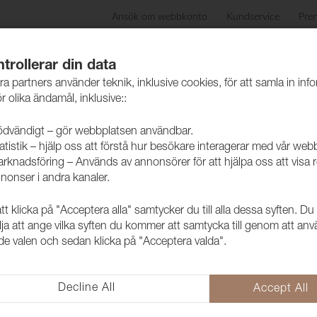
Ansök om webbkonto
Kundservice
Pre
ida
Produkter
Skötselråd
Hållbarhet
Case
trollerar din data
ra partners använder teknik, inklusive cookies, för att samla in inf
r olika ändamål, inklusive::
dvändigt – gör webbplatsen användbar.
atistik – hjälp oss att förstå hur besökare interagerar med vår web
rknadsföring – Används av annonsörer för att hjälpa oss att visa 
nonser i andra kanaler.
 klicka på "Acceptera alla" samtycker du till alla dessa syften. Du
Tyg Slottsfj
lja att ange vilka syften du kommer att samtycka till genom att an
e valen och sedan klicka på "Acceptera valda".
1030712
Slottsfjord är ett slitstarkt ull
användbar i alla miljöer.
Decline All
Accept All