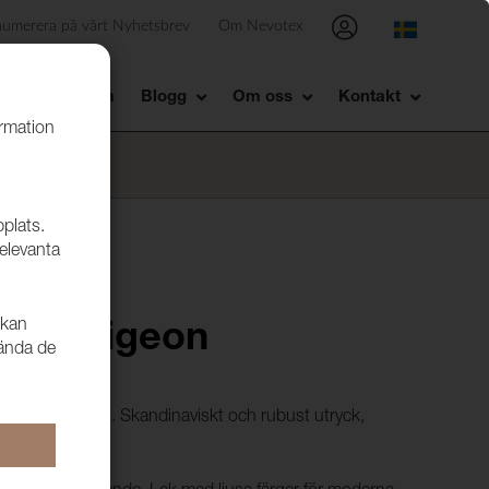
numerera på vårt Nyhetsbrev
Om Nevotex
Showroom
Blogg
Om oss
Kontakt
ormation
bplats.
relevanta
 kan
ord 6 Pigeon
vända de
 liknande möbeltyg. Skandinaviskt och rubust utryck,