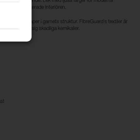
beltyg i ullutseende. Lek med ljusa färger för moderna
en mer sofistikerade interiören.
isande egenskaper i garnets struktur. FibreGuard´s textiler är
er inte ifrån sig skadliga kemikalier.
ast