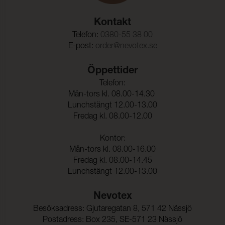
Rivstyrka Väft:
140 N (ISO 13937-3)
Kontakt
Dimensionsändring Varp:
- 2,3 %
Telefon:
0380-55 38 00
E-post:
order@nevotex.se
Dimensionsändring Väft:
- 1,2 %
Färghärdighet mot
ISO 105-C06
Öppettider
vattentvätt:
Telefon:
Mån-tors kl. 08.00-14.30
Färgändring:
4-5
Lunchstängt 12.00-13.00
Färghärdighet mot
ISO 105-D01
Fredag kl. 08.00-12.00
kemtvätt:
Kontor:
Färgändring:
4-5
Mån-tors kl. 08.00-16.00
Färghärdighet mot
5 (ISO 105-E01)
Fredag kl. 08.00-14.45
vatten:
Lunchstängt 12.00-13.00
Nevotex
Besöksadress: Gjutaregatan 8, 571 42 Nässjö
Postadress: Box 235, SE-571 23 Nässjö