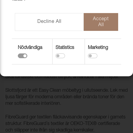
Accept
Decline All
All
Nödvändiga
Statistics
Marketing
Tyg Slottsfjord 3 Teal
1030714
Slottsfjord är ett slitstarkt ull liknande möbeltyg.
Skandinaviskt och rubust utryck, användbar i alla miljöer.
Slottsfjord är ett Easy Clean möbeltyg i ullutseende. Lek med
ljusa färger för moderna områden eller brända toner för den
mer sofistikerade interiören.
FibreGuard ger textilen fläckavvisande egenskaper i garnets
struktur. FibreGuard´s textiler är OEKO-TEX® certifierade
och släpper inte ifrån sig skadliga kemikalier.