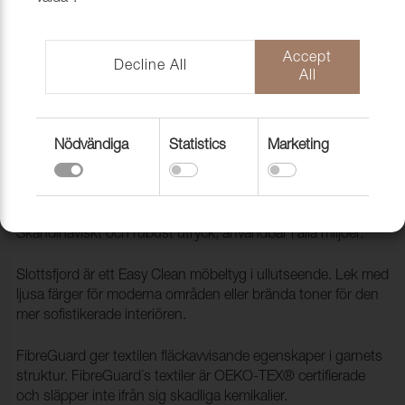
Accept
Decline All
All
Nödvändiga
Statistics
Marketing
Tyg Slottsfjord 31 Lavander
1030727
Slottsfjord är ett slitstarkt ull liknande möbeltyg.
Skandinaviskt och rubust utryck, användbar i alla miljöer.
Slottsfjord är ett Easy Clean möbeltyg i ullutseende. Lek med
ljusa färger för moderna områden eller brända toner för den
mer sofistikerade interiören.
FibreGuard ger textilen fläckavvisande egenskaper i garnets
struktur. FibreGuard´s textiler är OEKO-TEX® certifierade
och släpper inte ifrån sig skadliga kemikalier.