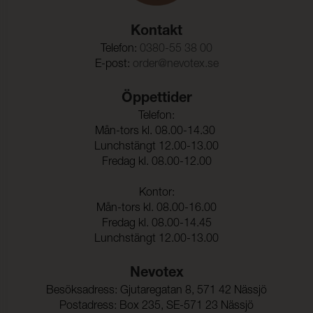
Rivstyrka Väft:
140 N (ISO 13937-3)
Kontakt
Dimensionsändring Varp:
- 2,3 %
Telefon:
0380-55 38 00
E-post:
order@nevotex.se
Dimensionsändring Väft:
- 1,2 %
Färghärdighet mot
ISO 105-C06
Öppettider
vattentvätt:
Telefon:
Mån-tors kl. 08.00-14.30
Färgändring:
4-5
Lunchstängt 12.00-13.00
Färghärdighet mot
ISO 105-D01
Fredag kl. 08.00-12.00
kemtvätt:
Kontor:
Färgändring:
4-5
Mån-tors kl. 08.00-16.00
Färghärdighet mot
5 (ISO 105-E01)
Fredag kl. 08.00-14.45
vatten:
Lunchstängt 12.00-13.00
Nevotex
Besöksadress: Gjutaregatan 8, 571 42 Nässjö
Postadress: Box 235, SE-571 23 Nässjö