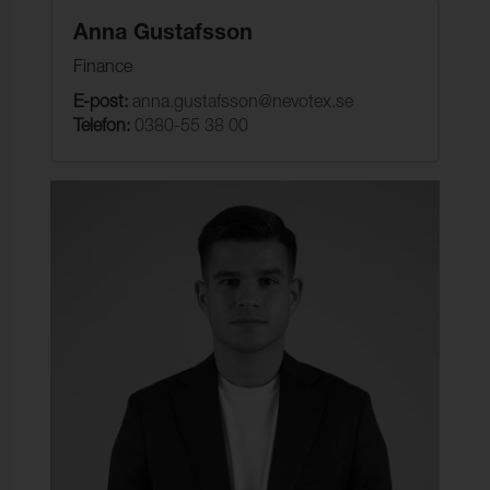
Anna Gustafsson
Finance
E-post:
anna.gustafsson@nevotex.se
Telefon:
0380-55 38 00