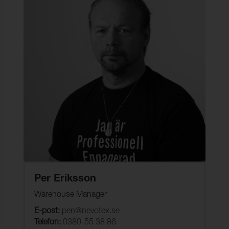
Per Eriksson
Warehouse Manager
E-post:
pen@nevotex.se
Telefon:
0380-55 38 86