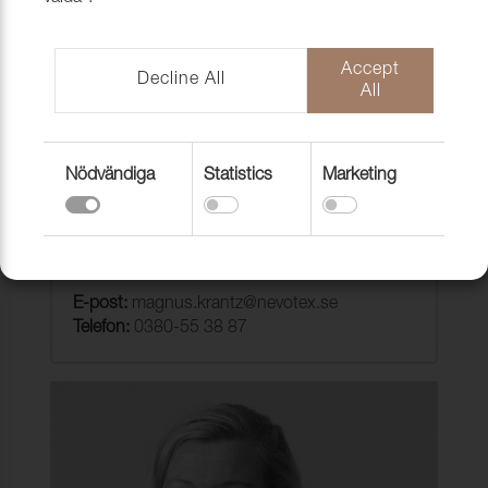
Accept
Decline All
All
Nödvändiga
Statistics
Marketing
Magnus Krantz
Sales, Industry
E-post:
magnus.krantz@nevotex.se
Telefon:
0380-55 38 87