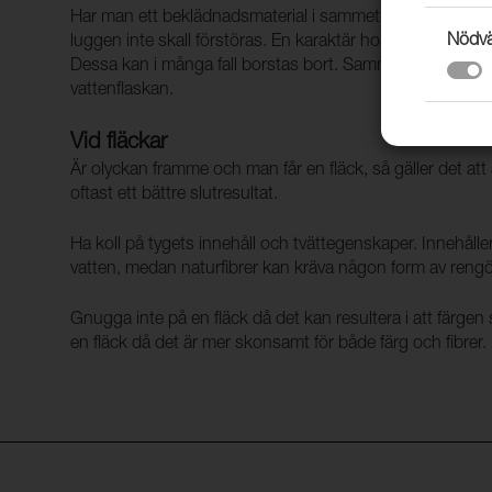
Har man ett beklädnadsmaterial i sammet så är det viktig
Nödvä
luggen inte skall förstöras. En karaktär hos sammet är 
Dessa kan i många fall borstas bort. Sammetsfibrer i na
vattenflaskan.
Vid fläckar
Är olyckan framme och man får en fläck, så gäller det att
oftast ett bättre slutresultat.
Ha koll på tygets innehåll och tvättegenskaper. Innehålle
vatten, medan naturfibrer kan kräva någon form av reng
Gnugga inte på en fläck då det kan resultera i att färg
en fläck då det är mer skonsamt för både färg och fibrer.