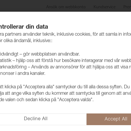
Ansök om webbkonto
Kundservice
Pre
ida
Produkter
Skötselråd
Hållbarhet
Case
trollerar din data
ra partners använder teknik, inklusive cookies, för att samla in inf
r olika ändamål, inklusive::
dvändigt – gör webbplatsen användbar.
atistik – hjälp oss att förstå hur besökare interagerar med vår web
rknadsföring – Används av annonsörer för att hjälpa oss att visa 
nonser i andra kanaler.
att hålla sig fint under lång tid.
 gäller för alla textila klädselmaterial då det
 klicka på "Acceptera alla" samtycker du till alla dessa syften. Du
get.
lja att ange vilka syften du kommer att samtycka till genom att an
 trasa.
e valen och sedan klicka på "Acceptera valda".
pbildning som, pga. torr luft är ett vanligt fenomen i
kan man använda en noppborttagare. Noppbildning som
kan uppstå från kläder, kuddar eller plädar.
Decline All
Accept All