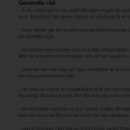
Generella råd
- Är du osäker på hur du skall tvätta eller rengöra en te
syns. Ibland kan det vara en bra idé att vända sig till en 
- Vissa textilier går att rengöra med desinfektionsmedel oc
det specifika tyget.
- Vid textilier med mönster som innehåller många färger,
alltid de temperaturer som anges och det kan resultera i 
- Generellt kan man säga att tyger i konstfiber är de so
kan kräva professionell hjälp.
- Har man tex tvättat en möbelklädsel så är vår rekomme
lite fuktigt. All textil krymper eller drar ihop sig under tork
- All textil bleks med tiden av ljus. Undvik utsätta ditt be
även kan bryta ner fibrerna i en textil. Har man vändbara 
- Idag är bostäder med många stora fönster vanligt före