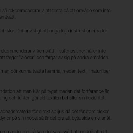
xtil så rekommenderar vi att testa på ett område som inte
kemtvätt.
h klor. Det är viktigt att noga följa instruktionerna för
 rekommenderar vi kemtvätt. Tvättmaskiner håller inte
att färger ”blöder” och färgar av sig på andra områden.
m man bör kunna tvätta hemma, medan textil i naturfiber
ndation att man klär på tyget medan det fortfarande är
ning och fukten gör att textilen behåller sin flexibilitet.
klädnadsmaterial för direkt solljus då det förutom bleker,
dynor på sin möbel så är det bra att byta sida emellanåt.
kommande och då kan det vara svårt att undgå att ditt