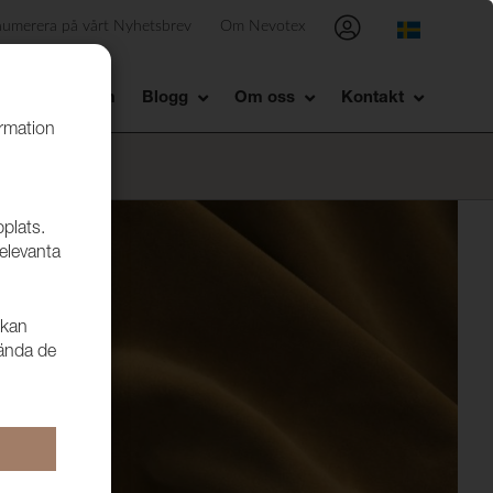
numerera på vårt Nyhetsbrev
Om Nevotex
Showroom
Blogg
Om oss
Kontakt
ormation
bplats.
relevanta
 kan
vända de