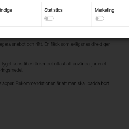
t att man dammsuger eller torkar ”medhårs” för att
ndiga
Statistics
Marketing
tryckmärken, som kommer av att luggen lägger sig ned.
turmaterial kan också återhämta sig av en fin dusch med
 agera snabbt och rätt. En fläck som avlägsnas direkt ger
r tyget konstfiber räcker det oftast att använda ljummet
öringsmedel.
en släpper. Rekommendationen är att man skall badda bort