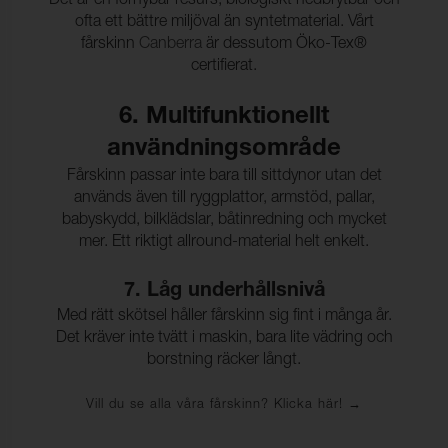
Det är en förnybar resurs, biologiskt nedbrytbar och
ofta ett bättre miljöval än syntetmaterial. Vårt
fårskinn
Canberra
är dessutom Öko-Tex®
certifierat.
6. Multifunktionellt
användningsområde
Fårskinn passar inte bara till sittdynor utan det
används även till ryggplattor, armstöd, pallar,
babyskydd, bilklädslar, båtinredning och mycket
mer. Ett riktigt allround-material helt enkelt.
7. Låg underhållsnivå
Med rätt skötsel håller fårskinn sig fint i många år.
Det kräver inte tvätt i maskin, bara lite vädring och
borstning räcker långt.
Vill du se alla våra fårskinn? Klicka här!