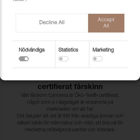
möbelproduktion
På Nevotex hittar du flera typer av fårskinn och
fårskinnshudar, noggrant utvalda för att möta
Accept
Decline All
All
möbelbranschens höga krav. En av våra mest
eftertraktade produkter är Canberra-fårskinnet. Det
är ett australiensiskt, kortklippt fårskinn med tät
struktur och lyxigt uttryck. Det passar perfekt som
Nödvändiga
Statistics
Marketing
fårskinn till möbelklädsel tack vare sin slitstyrka och
sitt eleganta utseende med ullen som är 18-22 mm.
Unikt hos Nevotex, Öko-Tex
certifierat fårskinn
Vårt fårskinn Canberra är Öko-Tex®-certifierat,
något som vi i dagsläget är ensamma på
marknaden om att ha!
Det betyder att det är fritt från skadliga ämnen och
säkert både för människor och miljö, ett bra val för
medvetna möbelproducenter och inredare.