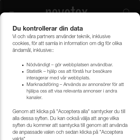
Du kontrollerar din data
Vi och våra partners använder teknik, inklusive
Fårskinnsguide - Så väljer
cookies, för att samla in information om dig för olika
ändamål, inklusive::
du rätt fårskinn till möbler
och inredning
Nödvändigt – gör webbplatsen användbar.
Statistik – hjälp oss att förstå hur besökare
Fårskinn är ett klassiskt och naturligt material med
interagerar med vår webbplats.
oöverträffad komfort och stil. Det används flitigt
Marknadsföring – Används av annonsörer för att
inom möbelindustrin, både för sin estetik och sina
hjälpa oss att visa relevanta annonser i andra
praktiska egenskaper. Oavsett om du söker ett
kanaler.
exklusivt uttryck till en fåtölj eller ett funktionellt
material till offentlig miljö, har Nevotex ett brett
Genom att klicka på "Acceptera alla" samtycker du till
sortiment av högkvalitativa fårskinn.
alla dessa syften. Du kan också välja att ange vilka
syften du kommer att samtycka till genom att använda
Fårskinn för professionell
de anpassade valen och sedan klicka på "Acceptera
valda".