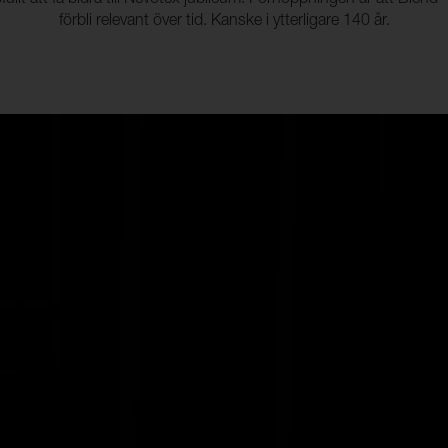
llt att få bidra till Nevotex jubileum. Förhoppningen är att Blend -
förbli relevant över tid. Kanske i ytterligare 140 år.