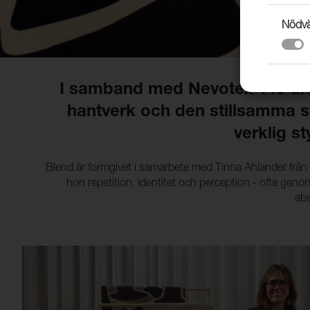
Nödvä
I samband med Nevotex 140‑årsj
hantverk och den stillsamma st
verklig st
Blend är formgivet i samarbete med Tinna Ahlander från 
hon repetition, identitet och perception - ofta gen
abs