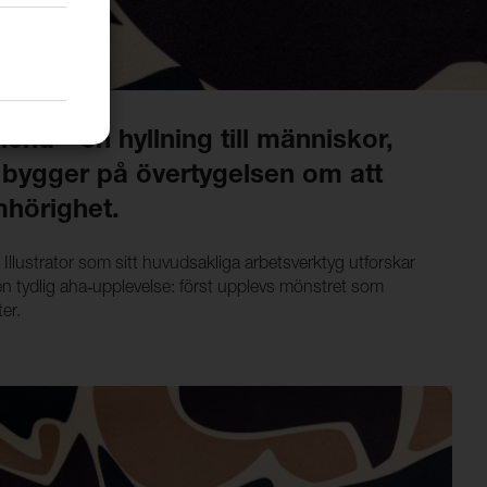
d - en hyllning till människor,
n bygger på övertygelsen om att
amhörighet.
llustrator som sitt huvudsakliga arbetsverktyg utforskar
en tydlig aha‑upplevelse: först upplevs mönstret som
ter.