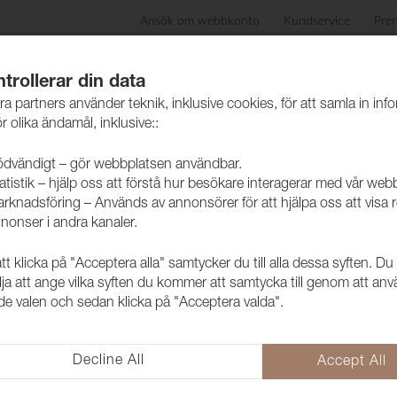
Ansök om webbkonto
Kundservice
Pre
ida
Produkter
Skötselråd
Hållbarhet
Case
trollerar din data
ra partners använder teknik, inklusive cookies, för att samla in inf
r olika ändamål, inklusive::
dvändigt – gör webbplatsen användbar.
atistik – hjälp oss att förstå hur besökare interagerar med vår web
rknadsföring – Används av annonsörer för att hjälpa oss att visa 
nonser i andra kanaler.
 klicka på "Acceptera alla" samtycker du till alla dessa syften. Du
Blend
lja att ange vilka syften du kommer att samtycka till genom att an
e valen och sedan klicka på "Acceptera valda".
En textil berättelse om
gemensam styrka
Decline All
Accept All