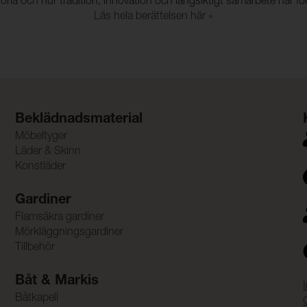
ria och hur tradition, innovation och långsiktigt samarbete har 
Läs hela berättelsen här »
Beklädnadsmaterial
Möbeltyger
Läder & Skinn
Konstläder
Gardiner
Flamsäkra gardiner
Mörkläggningsgardiner
Tillbehör
Båt & Markis
Båtkapell