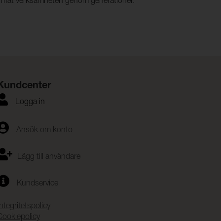
format verksamheten genom generationer.
Kundcenter
Logga in
Ansök om konto
Lägg till användare
Kundservice
Integritetspolicy
Cookiepolicy