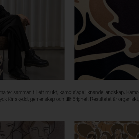
älter samman till ett mjukt, kamouflage‑liknande landskap. Kamoufla
ryck för skydd, gemenskap och tillhörighet. Resultatet är organiskt