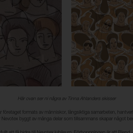
Här ovan ser ni några av Tinna Ahlanders skisser
r företaget formats av människor, långsiktiga samarbeten, hantv
r Nevotex byggt av många delar som tillsammans skapar något be