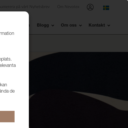
numerera på vårt Nyhetsbrev
Om Nevotex
Showroom
Blogg
Om oss
Kontakt
ormation
bplats.
relevanta
 kan
vända de