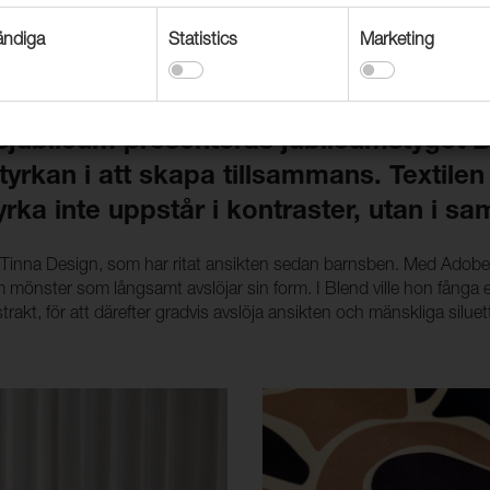
ndiga
Statistics
Marketing
ubileum presenteras jubileumstyget Blen
yrkan i att skapa tillsammans. Textile
yrka inte uppstår i kontraster, utan i s
Tinna Design, som har ritat ansikten sedan barnsben. Med Adobe I
om mönster som långsamt avslöjar sin form. I Blend ville hon fånga 
trakt, för att därefter gradvis avslöja ansikten och mänskliga siluet