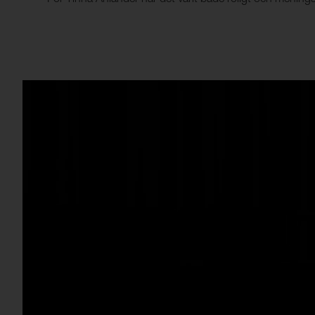
För Tinna Ahlander har det varit både roligt och meningsfu