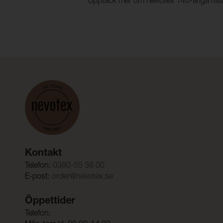
Upptäck mer om Nevotex 140-åriga histo
Kontakt
Telefon:
0380-55 38 00
E-post:
order@nevotex.se
Öppettider
Telefon: