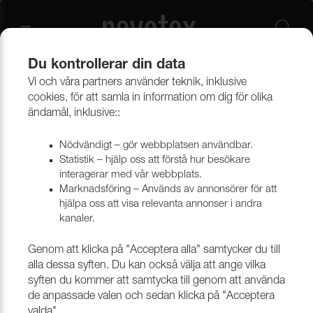
Du kontrollerar din data
Vi och våra partners använder teknik, inklusive
cookies, för att samla in information om dig för olika
ändamål, inklusive::
Sign in with email
E-post
*
Nödvändigt – gör webbplatsen användbar.
Statistik – hjälp oss att förstå hur besökare
interagerar med vår webbplats.
Marknadsföring – Används av annonsörer för att
Lösenord
*
Glömt ditt lösenord?
hjälpa oss att visa relevanta annonser i andra
kanaler.
Genom att klicka på "Acceptera alla" samtycker du till
Kom ihåg mig
alla dessa syften. Du kan också välja att ange vilka
syften du kommer att samtycka till genom att använda
Logga in
de anpassade valen och sedan klicka på "Acceptera
valda".