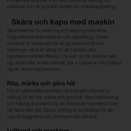
På Nevotex erbjuder vi ett brett utbud av verktyg och
maskiner som är speciellt utvalda för möbeltapetsering.
Skära och kapa med maskin
Våra maskiner för skärning och kapning inkluderar
högkvalitativa skärmaskiner och kapverktyg. Dessa
maskiner är designade för att ge exakta snitt och
kapningar, vilket är viktigt för att hantera olika
tapetserarmaterial effektivt. Oavsett om du arbetar med
tyg, skum eller andra material, har vi maskiner som hjälper
dig att skära med precision.
Rita, märka och göra hål
För att säkerställa exakthet i dina projekt erbjuder vi
verktyg för att rita, märka och göra hål. Våra märkverktyg
och hålslag är perfekta för att förbereda materialet innan
det fästs eller sys. Dessa verktyg är oumbärliga för att
uppnå noggranna och professionella resultat.