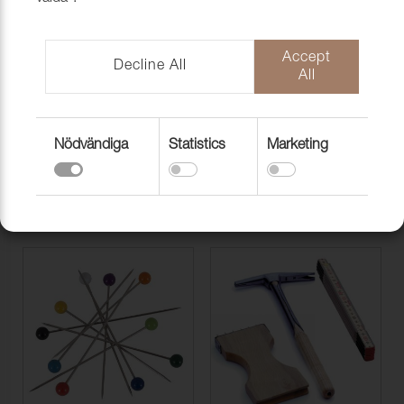
Accept
Decline All
All
Nödvändiga
Statistics
Marketing
KOMPRESSOR, SLANG &
LYFTBORD & MASKINER
KOPPLING