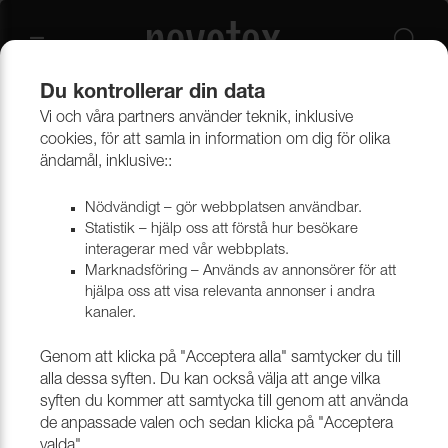
Du kontrollerar din data
Vi och våra partners använder teknik, inklusive
Verktyg & tillbehör
Verktyg, nålar & maskiner
cookies, för att samla in information om dig för olika
ändamål, inklusive::
Verktyg, nålar & maskiner
Nödvändigt – gör webbplatsen användbar.
Statistik – hjälp oss att förstå hur besökare
interagerar med vår webbplats.
Marknadsföring – Används av annonsörer för att
hjälpa oss att visa relevanta annonser i andra
kanaler.
Genom att klicka på "Acceptera alla" samtycker du till
alla dessa syften. Du kan också välja att ange vilka
syften du kommer att samtycka till genom att använda
de anpassade valen och sedan klicka på "Acceptera
SKÄRA & KAPA MED MASKIN
RITA, MÄRKA & GÖRA HÅL
valda".