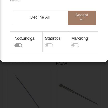
SPETS (FÖR SKINN)
Accept
Decline All
All
Nödvändiga
Statistics
Marketing
PRIM, TWISTNÅL & ÖVRIGA
SYMASKINSNÅL
NÅLAR