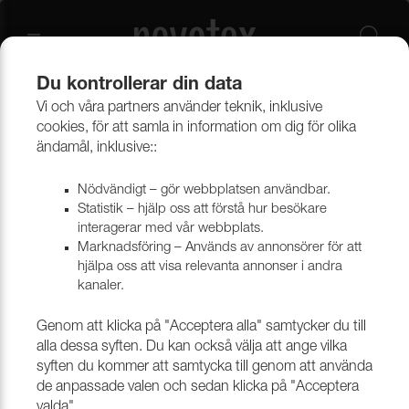
Du kontrollerar din data
Vi och våra partners använder teknik, inklusive
Verktyg & tillbehör
Verktyg, nålar & maskiner
Nålar
cookies, för att samla in information om dig för olika
ändamål, inklusive::
Nålar
Nödvändigt – gör webbplatsen användbar.
Statistik – hjälp oss att förstå hur besökare
interagerar med vår webbplats.
Marknadsföring – Används av annonsörer för att
hjälpa oss att visa relevanta annonser i andra
kanaler.
Genom att klicka på "Acceptera alla" samtycker du till
alla dessa syften. Du kan också välja att ange vilka
syften du kommer att samtycka till genom att använda
de anpassade valen och sedan klicka på "Acceptera
KROKNÅL MED SKÄRANDE
valda".
MADRASSNÅL