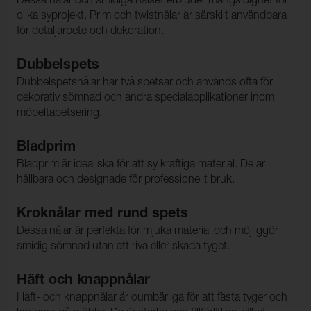
Dessa nålar och smidiga nålset erbjuder mångsidighet för
olika syprojekt. Prim och twistnålar är särskilt användbara
för detaljarbete och dekoration.
Dubbelspets
Dubbelspetsnålar har två spetsar och används ofta för
dekorativ sömnad och andra specialapplikationer inom
möbeltapetsering.
Bladprim
Bladprim är idealiska för att sy kraftiga material. De är
hållbara och designade för professionellt bruk.
Kroknålar med rund spets
Dessa nålar är perfekta för mjuka material och möjliggör
smidig sömnad utan att riva eller skada tyget.
Häft och knappnålar
Häft- och knappnålar är oumbärliga för att fästa tyger och