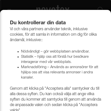
Du kontrollerar din data
Vi och våra partners använder teknik, inklusive
Ansök om webbkonto
cookies, för att samla in information om dig för olika
ändamål, inklusive::
Här kan du som redan är kund ansöka om ytterligare
inloggningsuppgifter till vår digitala produktkatalog och
Nödvändigt – gör webbplatsen användbar.
möjlighet att handla i vår webbshop. Fyll i formuläret så
Statistik – hjälp oss att förstå hur besökare
återkommer vi så snart vi kan. Om du inte redan är kund
interagerar med vår webbplats.
hos Nevotex ansöker du först om att bli det. Klicka på
Marknadsföring – Används av annonsörer för att
rubriken "Kundservice" längst upp eller längst ned på
hjälpa oss att visa relevanta annonser i andra
webben och fyll i formuläret under vänsterrubriken "Jag
kanaler.
vill bli kund".
Genom att klicka på "Acceptera alla" samtycker du till
alla dessa syften. Du kan också välja att ange vilka
syften du kommer att samtycka till genom att använda
de anpassade valen och sedan klicka på "Acceptera
Att lägga en beställning
valda".