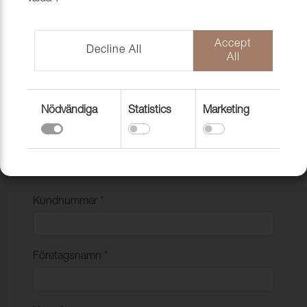
Ansök om webbkonto
Ansök om att bli kund
Accept
Decline All
All
Betalning och leverans
Retur och Reklamation
Nödvändiga
Statistics
Marketing
Kundnummer
*
Företagsnamn
*