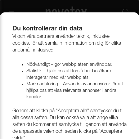
Du kontrollerar din data
Vi och våra partners använder teknik, inklusive
Retur
cookies, för att samla in information om dig för olika
ändamål, inklusive::
Fyll i formuläret för att skicka din retur/reklamation
till oss.
Nödvändigt – gör webbplatsen användbar.
Statistik – hjälp oss att förstå hur besökare
Vid kundreturer och felbeställningar står kunden för
interagerar med vår webbplats.
kostnaden av returfrakten.
Marknadsföring – Används av annonsörer för att
hjälpa oss att visa relevanta annonser i andra
Om produkten är skadad så vill vi att ni mailar bilder
kanaler.
till oss på
claims@nevotex.se
ange då även
fakturanummer i mailet.
Genom att klicka på "Acceptera alla" samtycker du till
alla dessa syften. Du kan också välja att ange vilka
Reklamation och returleveranser villkor:
syften du kommer att samtycka till genom att använda
Det är köparens skyldighet att granska varorna vid
de anpassade valen och sedan klicka på "Acceptera
ankomst och eventuell anmärkning på varorna skall
valda".