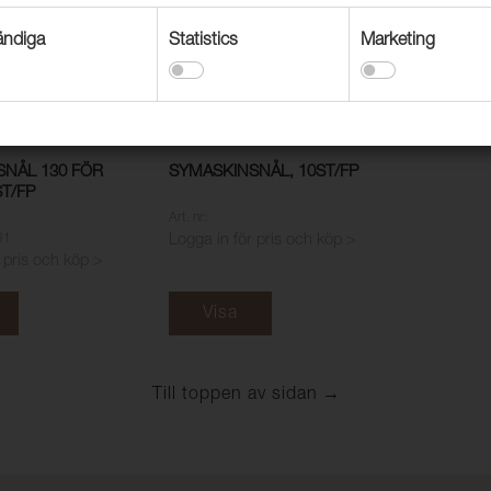
ndiga
Statistics
Marketing
SNÅL 130 FÖR
SYMASKINSNÅL, 10ST/FP
ST/FP
Art. nr:
31
Logga in för pris och köp >
 pris och köp >
Visa
Till toppen av sidan