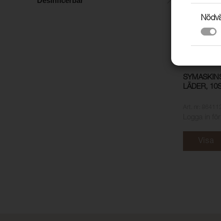
Desinficerbar
Nödvä
SYMASKIN
LÄDER, 10
Art. nr: 86411
Logga in för
Visa