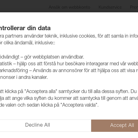
Ansök om webbkonto
Kundservice
Pre
ida
Produkter
Skötselråd
Hållbarhet
Case
trollerar din data
ra partners använder teknik, inklusive cookies, för att samla in inf
r olika ändamål, inklusive::
dvändigt – gör webbplatsen användbar.
atistik – hjälp oss att förstå hur besökare interagerar med vår web
rknadsföring – Används av annonsörer för att hjälpa oss att visa 
nonser i andra kanaler.
 klicka på "Acceptera alla" samtycker du till alla dessa syften. Du
lja att ange vilka syften du kommer att samtycka till genom att an
e valen och sedan klicka på "Acceptera valda".
Decline All
Accept All