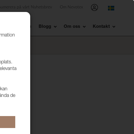
numerera på vårt Nyhetsbrev
Om Nevotex
Showroom
Blogg
Om oss
Kontakt
ormation
bplats.
relevanta
 kan
vända de