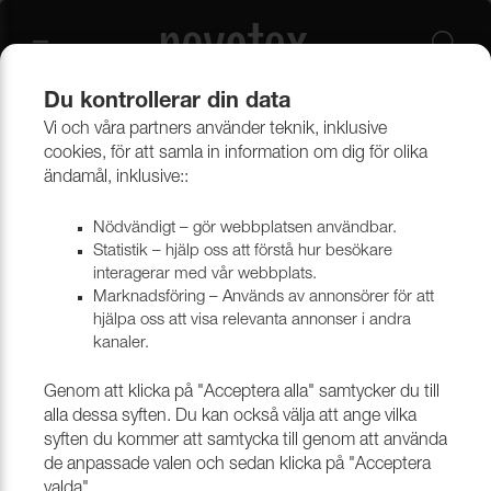
Du kontrollerar din data
Vi och våra partners använder teknik, inklusive
Verktyg & tillbehör
Verktyg, nålar & maskiner
Saxar, knivar & tillbehör
cookies, för att samla in information om dig för olika
ändamål, inklusive::
Saxar, knivar & tillbehör
Nödvändigt – gör webbplatsen användbar.
Statistik – hjälp oss att förstå hur besökare
interagerar med vår webbplats.
Marknadsföring – Används av annonsörer för att
hjälpa oss att visa relevanta annonser i andra
kanaler.
Genom att klicka på "Acceptera alla" samtycker du till
alla dessa syften. Du kan också välja att ange vilka
syften du kommer att samtycka till genom att använda
de anpassade valen och sedan klicka på "Acceptera
SAXAR & TILLBEHÖR
KNIVAR
valda".