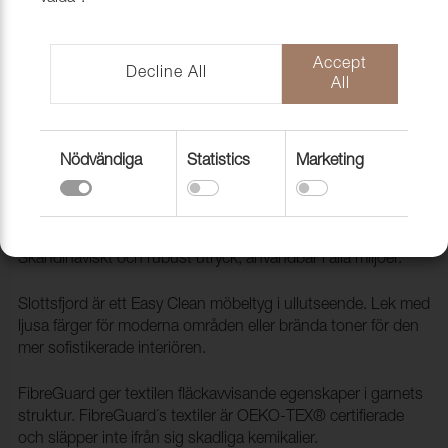
Accept
Decline All
All
Nödvändiga
Statistics
Marketing
Tyg Slottsfjord 5 Spa
1030713
Slottsfjord är ett slitstarkt ull liknande möbeltyg.
Skandinaviskt och rubust utryck, användbar i alla miljöer.
Slottsfjord är ett Easy Clean möbeltyg i ullutseende. Lek med
ljusa färger för moderna områden eller brända toner för den
mer sofistikerade interiören.
FibreGuard ger textilen fläckavvisande egenskaper i garnets
struktur. FibreGuard´s textiler är OEKO-TEX® certifierade
och släpper inte ifrån sig skadliga kemikalier.