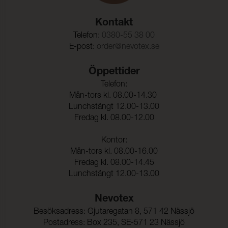
Rivstyrka Väft:
140 N (ISO 13937-3)
Kontakt
Dimensionsändring Varp:
- 2,3 %
Telefon:
0380-55 38 00
E-post:
order@nevotex.se
Dimensionsändring Väft:
- 1,2 %
Färghärdighet mot
ISO 105-C06
Öppettider
vattentvätt:
Telefon:
Mån-tors kl. 08.00-14.30
Färgändring:
4-5
Lunchstängt 12.00-13.00
Färghärdighet mot
ISO 105-D01
Fredag kl. 08.00-12.00
kemtvätt:
Kontor:
Färgändring:
4-5
Mån-tors kl. 08.00-16.00
Färghärdighet mot
5 (ISO 105-E01)
Fredag kl. 08.00-14.45
vatten:
Lunchstängt 12.00-13.00
Nevotex
Besöksadress: Gjutaregatan 8, 571 42 Nässjö
Postadress: Box 235, SE-571 23 Nässjö