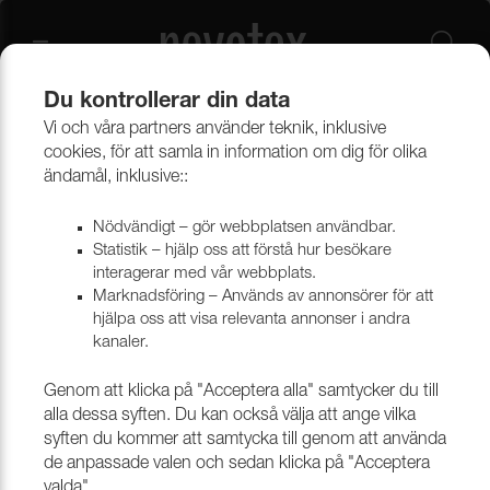
Du kontrollerar din data
Vi och våra partners använder teknik, inklusive
Båt & markis
Kapellvävar & tillbehör
Kapelltillbehör
cookies, för att samla in information om dig för olika
ändamål, inklusive::
Kapelltillbehör
Nödvändigt – gör webbplatsen användbar.
Statistik – hjälp oss att förstå hur besökare
interagerar med vår webbplats.
Marknadsföring – Används av annonsörer för att
hjälpa oss att visa relevanta annonser i andra
kanaler.
Genom att klicka på "Acceptera alla" samtycker du till
alla dessa syften. Du kan också välja att ange vilka
syften du kommer att samtycka till genom att använda
de anpassade valen och sedan klicka på "Acceptera
ÖLJETTVERKTYG &
valda".
ÖLJETTER & VRED