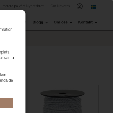
numerera på vårt Nyhetsbrev
Om Nevotex
Showroom
Blogg
Om oss
Kontakt
ormation
bplats.
relevanta
 kan
vända de