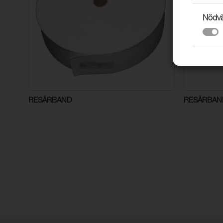
Nödvä
RESÅRBAND
RESÅRBAN