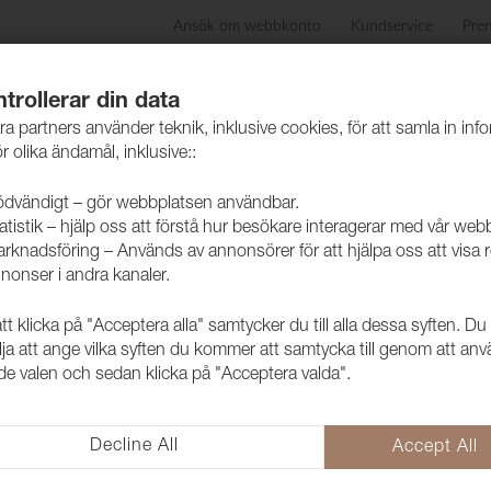
Ansök om webbkonto
Kundservice
Pre
ida
Produkter
Skötselråd
Hållbarhet
Case
trollerar din data
ra partners använder teknik, inklusive cookies, för att samla in inf
r olika ändamål, inklusive::
dvändigt – gör webbplatsen användbar.
atistik – hjälp oss att förstå hur besökare interagerar med vår web
rknadsföring – Används av annonsörer för att hjälpa oss att visa 
nonser i andra kanaler.
 klicka på "Acceptera alla" samtycker du till alla dessa syften. Du
lja att ange vilka syften du kommer att samtycka till genom att an
e valen och sedan klicka på "Acceptera valda".
Decline All
Accept All