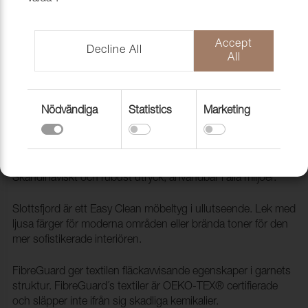
Accept
Decline All
All
Nödvändiga
Statistics
Marketing
Tyg Slottsfjord 10 Shadow
1030708
Slottsfjord är ett slitstarkt ull liknande möbeltyg.
Skandinaviskt och rubust utryck, användbar i alla miljöer.
Slottsfjord är ett Easy Clean möbeltyg i ullutseende. Lek med
ljusa färger för moderna områden eller brända toner för den
mer sofistikerade interiören.
FibreGuard ger textilen fläckavvisande egenskaper i garnets
struktur. FibreGuard´s textiler är OEKO-TEX® certifierade
och släpper inte ifrån sig skadliga kemikalier.