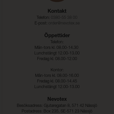
Rivstyrka Väft:
140 N (ISO 13937-3)
Kontakt
Dimensionsändring Varp:
- 2,3 %
Telefon:
0380-55 38 00
E-post:
order@nevotex.se
Dimensionsändring Väft:
- 1,2 %
Färghärdighet mot
ISO 105-C06
Öppettider
vattentvätt:
Telefon:
Mån-tors kl. 08.00-14.30
Färgändring:
4-5
Lunchstängt 12.00-13.00
Färghärdighet mot
ISO 105-D01
Fredag kl. 08.00-12.00
kemtvätt:
Kontor:
Färgändring:
4-5
Mån-tors kl. 08.00-16.00
Färghärdighet mot
5 (ISO 105-E01)
Fredag kl. 08.00-14.45
vatten:
Lunchstängt 12.00-13.00
Nevotex
Besöksadress: Gjutaregatan 8, 571 42 Nässjö
Postadress: Box 235, SE-571 23 Nässjö