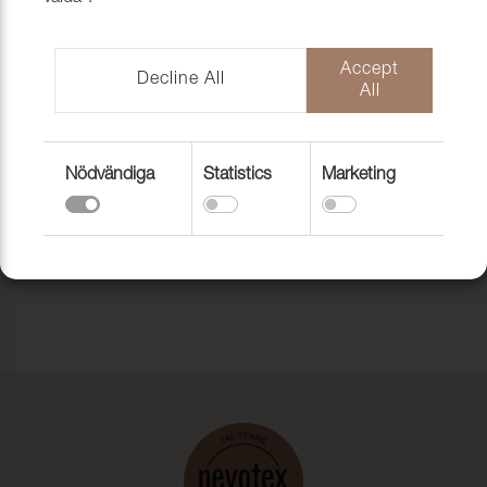
SEAWALL 140 CM
Till toppen av sidan
Accept
Decline All
All
Nödvändiga
Statistics
Marketing