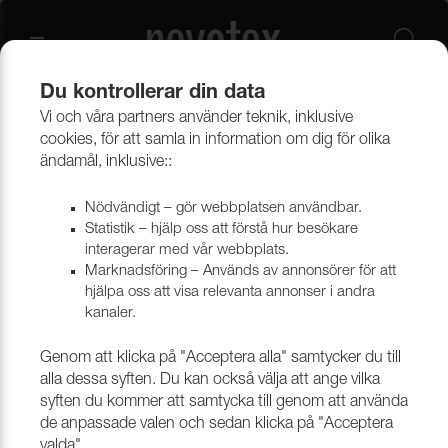
Du kontrollerar din data
Vi och våra partners använder teknik, inklusive
Beklädnadsmaterial
Konstläder
Skrovbeklädnad till båt
cookies, för att samla in information om dig för olika
ändamål, inklusive::
Skrovbeklädnad till båt
Nödvändigt – gör webbplatsen användbar.
Statistik – hjälp oss att förstå hur besökare
interagerar med vår webbplats.
Marknadsföring – Används av annonsörer för att
Filtrera
hjälpa oss att visa relevanta annonser i andra
kanaler.
Genom att klicka på "Acceptera alla" samtycker du till
alla dessa syften. Du kan också välja att ange vilka
syften du kommer att samtycka till genom att använda
de anpassade valen och sedan klicka på "Acceptera
valda".