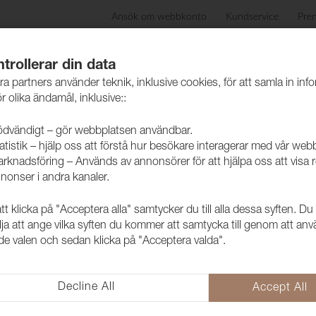
Ansök om webbkonto
Kundservice
Pre
ida
Produkter
Skötselråd
Hållbarhet
Case
trollerar din data
ra partners använder teknik, inklusive cookies, för att samla in inf
r olika ändamål, inklusive::
dvändigt – gör webbplatsen användbar.
atistik – hjälp oss att förstå hur besökare interagerar med vår web
rknadsföring – Används av annonsörer för att hjälpa oss att visa 
nonser i andra kanaler.
 klicka på "Acceptera alla" samtycker du till alla dessa syften. Du
lja att ange vilka syften du kommer att samtycka till genom att an
e valen och sedan klicka på "Acceptera valda".
Decline All
Accept All