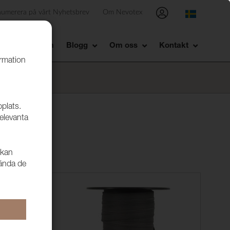
numerera på vårt Nyhetsbrev
Om Nevotex
Showroom
Blogg
Om oss
Kontakt
ormation
bplats.
relevanta
 kan
vända de