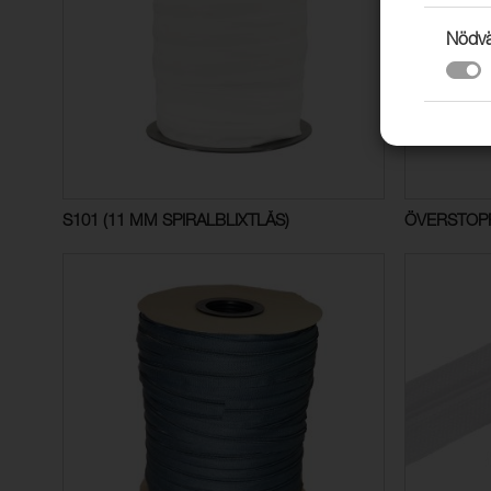
Nödvä
S101 (11 MM SPIRALBLIXTLÅS)
ÖVERSTOP