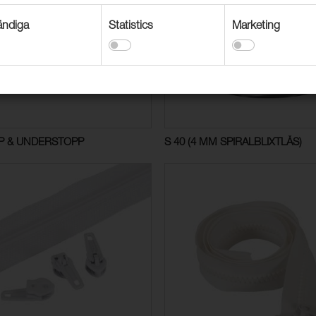
ndiga
Statistics
Marketing
P & UNDERSTOPP
S 40 (4 MM SPIRALBLIXTLÅS)