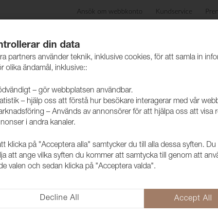
Ansök om webbkonto
Kundservice
Pre
ida
Produkter
Skötselråd
Hållbarhet
Case
trollerar din data
ra partners använder teknik, inklusive cookies, för att samla in inf
r olika ändamål, inklusive::
dvändigt – gör webbplatsen användbar.
atistik – hjälp oss att förstå hur besökare interagerar med vår web
 päls
rknadsföring – Används av annonsörer för att hjälpa oss att visa 
nonser i andra kanaler.
 klicka på "Acceptera alla" samtycker du till alla dessa syften. Du
lja att ange vilka syften du kommer att samtycka till genom att an
e valen och sedan klicka på "Acceptera valda".
Decline All
Accept All