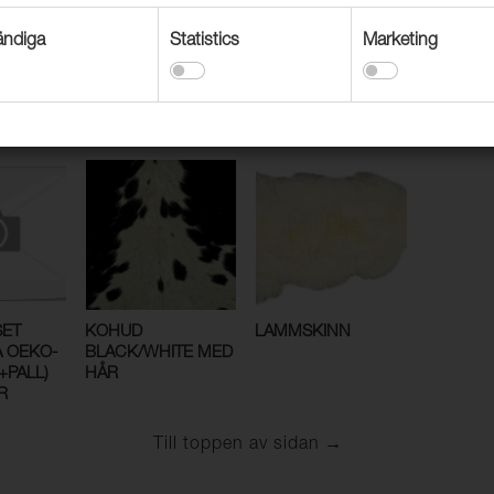
ndiga
Statistics
Marketing
FÅRSKINN
FÅRSKINN
FÅRSKIN
A
CANBERRA OUTLET
MELBOURNE
RYGGPL
CANBER
SET
KOHUD
LAMMSKINN
 OEKO-
BLACK/WHITE MED
+PALL)
HÅR
R
Till toppen av sidan