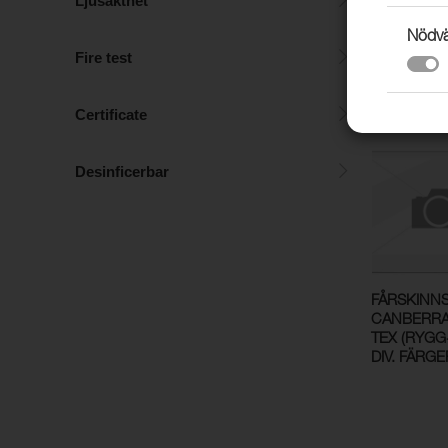
Ljusäkthet
Nödvä
Fire test
FÅRSKINN
CANBERR
Certificate
Desinficerbar
FÅRSKINN
CANBERRA
TEX (RYGG
DIV. FÄRGE