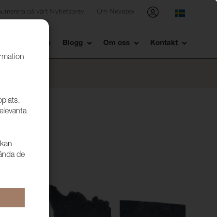
numerera på vårt Nyhetsbrev
Om Nevotex
Showroom
Blogg
Om oss
Kontakt
ormation
bplats.
relevanta
 kan
vända de