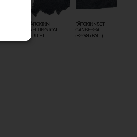
N
FÅRSKINN
FÅRSKINNSET
ATTA
WELLINGTON
CANBERRA
RA
OUTLET
(RYGG+PALL)