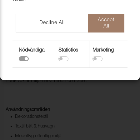
Accept
Decline All
All
Nödvändiga
Statistics
Marketing
Tyg Funk CS 9810 Charcoal
1008529
Trevira CS i retro tappning. Mycket goda egenskaper och
Funk CS är miljömärkt med Eco Label.
Användningsområden
Dekorationstextil
Textil båt & husvagn
Möbeltyg offentlig miljö