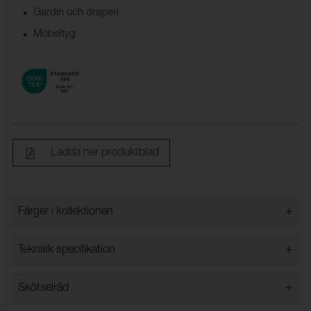
Gardin och draperi
Möbeltyg
Ladda ner produktblad
+
Färger i kollektionen
Färger i kollektionen
+
Teknisk specifikation
+
Skötselråd
Bredd:
140 cm ± 2 %