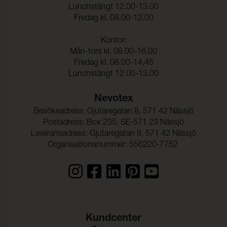
kemtvätt:
Lunchstängt 12.00-13.00
Fredag kl. 08.00-12.00
Anfärgning multifiberväv:
5
Färgändring:
5
Kontor:
Mån-tors kl. 08.00-16.00
Färghärdighet mot
(ISO 105-E16)
Fredag kl. 08.00-14.45
vattenfläckning:
Lunchstängt 12.00-13.00
Färgändring:
5
Nevotex
Färghärdighet mot svett:
(ISO 105-E04)
Besöksadress: Gjutaregatan 8, 571 42 Nässjö
Anfärgning, multifiberväv:
5
Postadress: Box 235, SE-571 23 Nässjö
Leveransadress: Gjutaregatan 8, 571 42 Nässjö
Färgändring:
5
Organisationsnummer: 556220-7752
Färghärdighet mot
5 (ISO 105-E01)
vatten:
Kundcenter