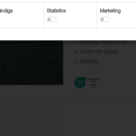
ndiga
Statistics
Marketing
Användningsområden
Dekorationstextil
Textil båt & husvagn
Möbeltyg offentlig miljö
Gardin och draperi
Möbeltyg