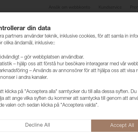
Ansök om webbkonto
Kundservice
Pre
ida
Produkter
Skötselråd
Hållbarhet
Case
trollerar din data
ra partners använder teknik, inklusive cookies, för att samla in inf
r olika ändamål, inklusive::
dvändigt – gör webbplatsen användbar.
atistik – hjälp oss att förstå hur besökare interagerar med vår web
rknadsföring – Används av annonsörer för att hjälpa oss att visa 
nonser i andra kanaler.
 klicka på "Acceptera alla" samtycker du till alla dessa syften. Du
Tyg Funk CS
lja att ange vilka syften du kommer att samtycka till genom att an
e valen och sedan klicka på "Acceptera valda".
1008518
Trevira CS i retro tappning. M
Label.
Decline All
Accept All