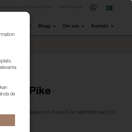
numerera på vårt Nyhetsbrev
Om Nevotex
Showroom
Blogg
Om oss
Kontakt
ormation
bplats.
relevanta
 kan
 9721 Pike
vända de
ycket goda egenskaper och Funk CS är miljömärkt med Eco