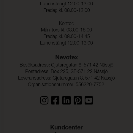
kemtvätt:
Lunchstängt 12.00-13.00
Fredag kl. 08.00-12.00
Anfärgning multifiberväv:
5
Färgändring:
5
Kontor:
Mån-tors kl. 08.00-16.00
Färghärdighet mot
(ISO 105-E16)
Fredag kl. 08.00-14.45
vattenfläckning:
Lunchstängt 12.00-13.00
Färgändring:
5
Nevotex
Färghärdighet mot svett:
(ISO 105-E04)
Besöksadress: Gjutaregatan 8, 571 42 Nässjö
Anfärgning, multifiberväv:
5
Postadress: Box 235, SE-571 23 Nässjö
Leveransadress: Gjutaregatan 8, 571 42 Nässjö
Färgändring:
5
Organisationsnummer: 556220-7752
Färghärdighet mot
5 (ISO 105-E01)
vatten:
Kundcenter