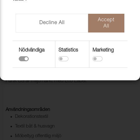
Accept
Decline All
All
Nödvändiga
Statistics
Marketing
Tyg Funk CS 9403 Brick
1008509
Trevira CS i retro tappning. Mycket goda egenskaper och
Funk CS är miljömärkt med Eco Label.
Användningsområden
Dekorationstextil
Textil båt & husvagn
Möbeltyg offentlig miljö