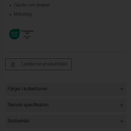
Gardin och draperi
Möbeltyg
Ladda ner produktblad
+
Färger i kollektionen
Färger i kollektionen
+
Teknisk specifikation
+
Skötselråd
Bredd:
140 cm ± 2 %