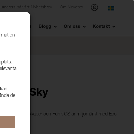
numerera på vårt Nyhetsbrev
Om Nevotex
Showroom
Blogg
Om oss
Kontakt
ormation
bplats.
relevanta
 kan
 9603 Sky
vända de
ycket goda egenskaper och Funk CS är miljömärkt med Eco