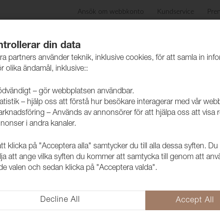
Ansök om webbkonto
Kundservice
Pre
ida
Produkter
Skötselråd
Hållbarhet
Case
trollerar din data
ra partners använder teknik, inklusive cookies, för att samla in inf
r olika ändamål, inklusive::
dvändigt – gör webbplatsen användbar.
atistik – hjälp oss att förstå hur besökare interagerar med vår web
rknadsföring – Används av annonsörer för att hjälpa oss att visa 
nonser i andra kanaler.
 klicka på "Acceptera alla" samtycker du till alla dessa syften. Du
Tyg Funk CS
lja att ange vilka syften du kommer att samtycka till genom att an
e valen och sedan klicka på "Acceptera valda".
1008523
Trevira CS i retro tappning. M
Label.
Decline All
Accept All