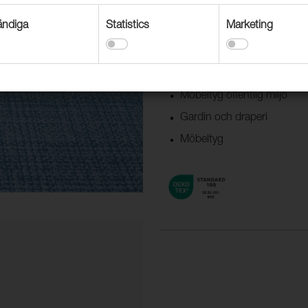
ndiga
Statistics
Marketing
Användningsområden
Dekorationstextil
Textil båt & husvagn
Möbeltyg offentlig miljö
Gardin och draperi
Möbeltyg