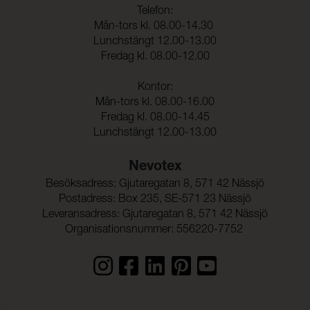
Färgändring:
5
Telefon:
Mån-tors kl. 08.00-14.30
Färghärdighet mot
ISO 105-D01
kemtvätt:
Lunchstängt 12.00-13.00
Fredag kl. 08.00-12.00
Anfärgning multifiberväv:
5
Färgändring:
5
Kontor:
Mån-tors kl. 08.00-16.00
Färghärdighet mot
(ISO 105-E16)
Fredag kl. 08.00-14.45
vattenfläckning:
Lunchstängt 12.00-13.00
Färgändring:
5
Nevotex
Färghärdighet mot svett:
(ISO 105-E04)
Besöksadress: Gjutaregatan 8, 571 42 Nässjö
Anfärgning, multifiberväv:
5
Postadress: Box 235, SE-571 23 Nässjö
Leveransadress: Gjutaregatan 8, 571 42 Nässjö
Färgändring:
5
Organisationsnummer: 556220-7752
Färghärdighet mot
5 (ISO 105-E01)
vatten: