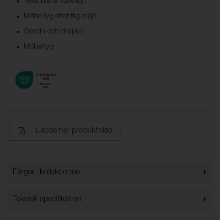
Textil båt & husvagn
Möbeltyg offentlig miljö
Gardin och draperi
Möbeltyg
Ladda ner produktblad
+
Färger i kollektionen
Färger i kollektionen
+
Teknisk specifikation