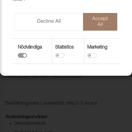
Accept
Decline All
All
Nödvändiga
Statistics
Marketing
Tyg Funk CS 9804 Pepper
1008526
Trevira CS i retro tappning. Mycket goda egenskaper och
Funk CS är miljömärkt med Eco Label.
Beställningsvara: Leveranstid cirka 2-3 veckor.
Användningsområden
Dekorationstextil