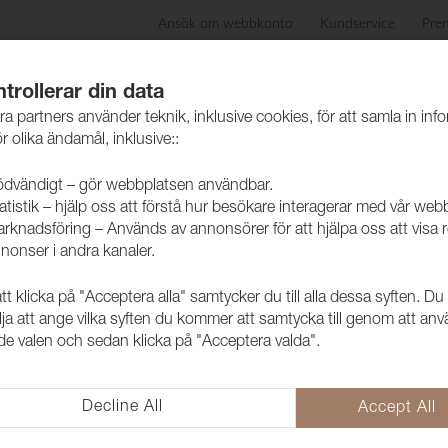
Ansök om webbkonto
Kundservice
Pre
ida
Produkter
Skötselråd
Hållbarhet
Case
trollerar din data
ra partners använder teknik, inklusive cookies, för att samla in inf
r olika ändamål, inklusive::
dvändigt – gör webbplatsen användbar.
atistik – hjälp oss att förstå hur besökare interagerar med vår web
rknadsföring – Används av annonsörer för att hjälpa oss att visa 
nonser i andra kanaler.
 klicka på "Acceptera alla" samtycker du till alla dessa syften. Du
Tyg Funk CS
lja att ange vilka syften du kommer att samtycka till genom att an
e valen och sedan klicka på "Acceptera valda".
1008501
Trevira CS i retro tappning. M
Label.
Decline All
Accept All