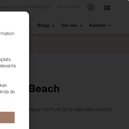
numerera på vårt Nyhetsbrev
Om Nevotex
Showroom
Blogg
Om oss
Kontakt
ormation
bplats.
relevanta
 kan
 9106 Beach
vända de
ycket goda egenskaper och Funk CS är miljömärkt med Eco