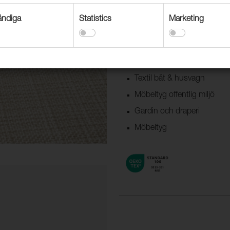
ndiga
Statistics
Marketing
Beställningsvara: Leveranstid ci
Användningsområden
Dekorationstextil
Textil båt & husvagn
Möbeltyg offentlig miljö
Gardin och draperi
Möbeltyg