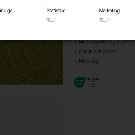
ndiga
Statistics
Marketing
Användningsområden
Dekorationstextil
Textil båt & husvagn
Möbeltyg offentlig miljö
Gardin och draperi
Möbeltyg