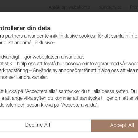
Ansök om webbkonto
Kundservice
Pre
ida
Produkter
Skötselråd
Hållbarhet
Case
trollerar din data
ra partners använder teknik, inklusive cookies, för att samla in inf
r olika ändamål, inklusive::
dvändigt – gör webbplatsen användbar.
atistik – hjälp oss att förstå hur besökare interagerar med vår web
rknadsföring – Används av annonsörer för att hjälpa oss att visa 
nonser i andra kanaler.
 klicka på "Acceptera alla" samtycker du till alla dessa syften. Du
Tyg Funk CS
lja att ange vilka syften du kommer att samtycka till genom att an
e valen och sedan klicka på "Acceptera valda".
1008515
Trevira CS i retro tappning. M
Label.
Decline All
Accept All