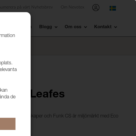
numerera på vårt Nyhetsbrev
Om Nevotex
Showroom
Blogg
Om oss
Kontakt
ormation
bplats.
relevanta
 kan
 9713 Leafes
vända de
ycket goda egenskaper och Funk CS är miljömärkt med Eco