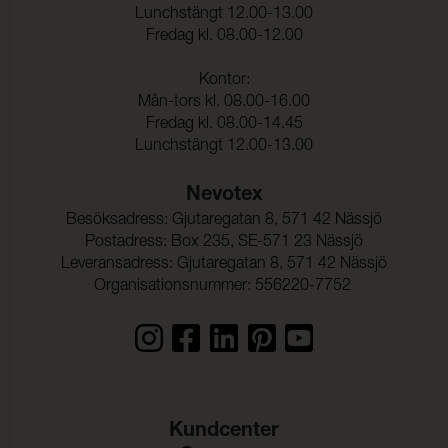
kemtvätt:
Lunchstängt 12.00-13.00
Fredag kl. 08.00-12.00
Anfärgning multifiberväv:
5
Färgändring:
5
Kontor:
Mån-tors kl. 08.00-16.00
Färghärdighet mot
(ISO 105-E16)
Fredag kl. 08.00-14.45
vattenfläckning:
Lunchstängt 12.00-13.00
Färgändring:
5
Nevotex
Färghärdighet mot svett:
(ISO 105-E04)
Besöksadress: Gjutaregatan 8, 571 42 Nässjö
Anfärgning, multifiberväv:
5
Postadress: Box 235, SE-571 23 Nässjö
Leveransadress: Gjutaregatan 8, 571 42 Nässjö
Färgändring:
5
Organisationsnummer: 556220-7752
Färghärdighet mot
5 (ISO 105-E01)
vatten:
Kundcenter