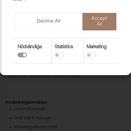
Accept
Decline All
All
Nödvändiga
Statistics
Marketing
Tyg Funk CS 9715 Garden
1008516
Trevira CS i retro tappning. Mycket goda egenskaper och
Funk CS är miljömärkt med Eco Label.
Användningsområden
Dekorationstextil
Textil båt & husvagn
Möbeltyg offentlig miljö