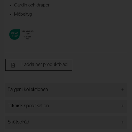
Gardin och draperi
Möbeltyg
Ladda ner produktblad
+
Färger i kollektionen
Färger i kollektionen
+
Teknisk specifikation
+
Skötselråd
Bredd:
140 cm ± 2 %