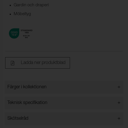
Gardin och draperi
Möbeltyg
Ladda ner produktblad
+
Färger i kollektionen
Färger i kollektionen
+
Teknisk specifikation
+
Skötselråd
Bredd:
140 cm ± 2 %