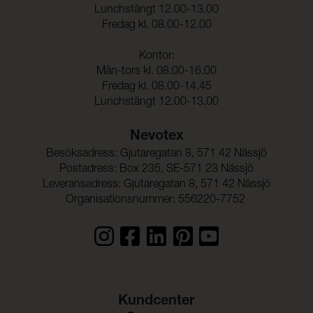
kemtvätt:
Lunchstängt 12.00-13.00
Fredag kl. 08.00-12.00
Anfärgning multifiberväv:
5
Färgändring:
5
Kontor:
Mån-tors kl. 08.00-16.00
Färghärdighet mot
(ISO 105-E16)
Fredag kl. 08.00-14.45
vattenfläckning:
Lunchstängt 12.00-13.00
Färgändring:
5
Nevotex
Färghärdighet mot svett:
(ISO 105-E04)
Besöksadress: Gjutaregatan 8, 571 42 Nässjö
Anfärgning, multifiberväv:
5
Postadress: Box 235, SE-571 23 Nässjö
Leveransadress: Gjutaregatan 8, 571 42 Nässjö
Färgändring:
5
Organisationsnummer: 556220-7752
Färghärdighet mot
5 (ISO 105-E01)
vatten:
Kundcenter