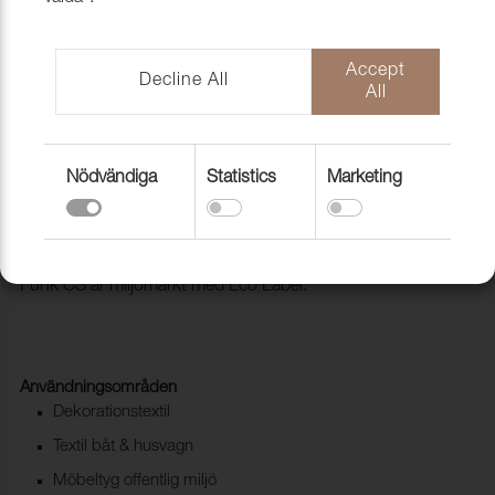
Accept
Decline All
All
Nödvändiga
Statistics
Marketing
Tyg Funk CS 9719 Grass
1008517
Trevira CS i retro tappning. Mycket goda egenskaper och
Funk CS är miljömärkt med Eco Label.
Användningsområden
Dekorationstextil
Textil båt & husvagn
Möbeltyg offentlig miljö