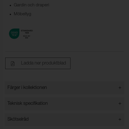
Gardin och draperi
Möbeltyg
Ladda ner produktblad
+
Färger i kollektionen
Färger i kollektionen
+
Teknisk specifikation
+
Skötselråd
Bredd:
140 cm ± 2 %