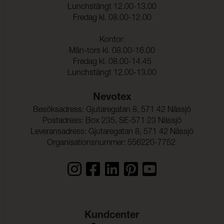
kemtvätt:
Lunchstängt 12.00-13.00
Fredag kl. 08.00-12.00
Anfärgning multifiberväv:
5
Färgändring:
5
Kontor:
Mån-tors kl. 08.00-16.00
Färghärdighet mot
(ISO 105-E16)
Fredag kl. 08.00-14.45
vattenfläckning:
Lunchstängt 12.00-13.00
Färgändring:
5
Nevotex
Färghärdighet mot svett:
(ISO 105-E04)
Besöksadress: Gjutaregatan 8, 571 42 Nässjö
Anfärgning, multifiberväv:
5
Postadress: Box 235, SE-571 23 Nässjö
Leveransadress: Gjutaregatan 8, 571 42 Nässjö
Färgändring:
5
Organisationsnummer: 556220-7752
Färghärdighet mot
5 (ISO 105-E01)
vatten:
Kundcenter