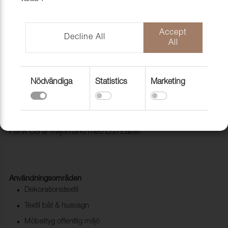
Accept
Decline All
All
Nödvändiga
Statistics
Marketing
Tyg Funk CS 9704 Pacific
1008521
Trevira CS i retro tappning. Mycket goda egenskaper och
Funk CS är miljömärkt med Eco Label.
Användningsområden
Dekorationstextil
Textil båt & husvagn
Möbeltyg offentlig miljö