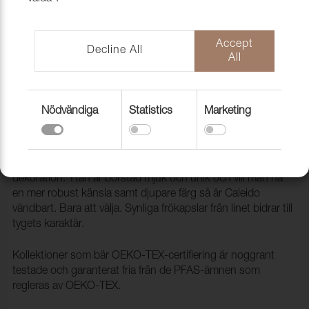
Accept
Decline All
All
Nödvändiga
Statistics
Marketing
Tyg Caleido 11309 Milka
1005932
Caleido är en tidlös bomullskvalitet för möbler och
dekoration. Ytan är borstad mjuk och unik och vill man ha
en mer robust känsla samt djupare färg så är Caleido
vändbart. Bara att välja. Synliga frökapslar från linet bidrar till
tygets karaktär.
Kollektioner som bär OEKO-TEX-certifiering är noggrant
testade och garanterat fria från de PFAS-ämnen som
regleras av OEKO-TEX.