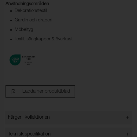
Användningsområden
Dekorationstextil
Gardin och draperi
Möbeltyg
Textil, sängkappor & överkast
Ladda ner produktblad
+
Färger i kollektionen
Färger i kollektionen
+
Teknisk specifikation