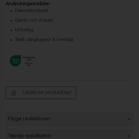
Användningsområden
Dekorationstextil
Gardin och draperi
Möbeltyg
Textil, sängkappor & överkast
Ladda ner produktblad
+
Färger i kollektionen
Färger i kollektionen
+
Teknisk specifikation