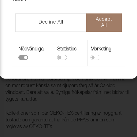
Accept
Decline All
All
Nödvändiga
Statistics
Marketing
Tyg Caleido 12090 Lagoon
1005921
Caleido är en tidlös bomullskvalitet för möbler och
dekoration. Ytan är borstad mjuk och unik och vill man ha
en mer robust känsla samt djupare färg så är Caleido
vändbart. Bara att välja. Synliga frökapslar från linet bidrar till
tygets karaktär.
Kollektioner som bär OEKO-TEX-certifiering är noggrant
testade och garanterat fria från de PFAS-ämnen som
regleras av OEKO-TEX.