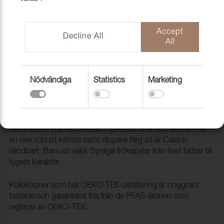
Accept
Decline All
All
Nödvändiga
Statistics
Marketing
Tyg Caleido 2989 Desert sun
1005916
Caleido är en tidlös bomullskvalitet för möbler och
dekoration. Ytan är borstad mjuk och unik och vill man ha
en mer robust känsla samt djupare färg så är Caleido
vändbart. Bara att välja. Synliga frökapslar från linet bidrar till
tygets karaktär.
Kollektioner som bär OEKO-TEX-certifiering är noggrant
testade och garanterat fria från de PFAS-ämnen som
regleras av OEKO-TEX.