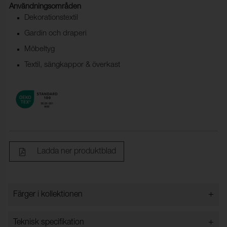
Användningsområden
Dekorationstextil
Gardin och draperi
Möbeltyg
Textil, sängkappor & överkast
Ladda ner produktblad
+
Färger i kollektionen
Färger i kollektionen
+
Teknisk specifikation