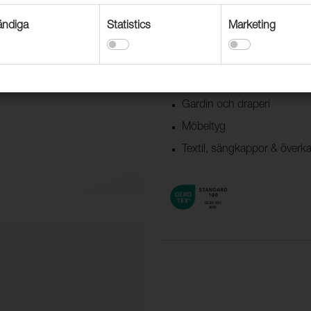
Kollektioner som bär OEKO-TEX-c
ndiga
Statistics
Marketing
PFAS-ämnen som regleras av 
Användningsområden
Dekorationstextil
Gardin och draperi
Möbeltyg
Textil, sängkappor & överk