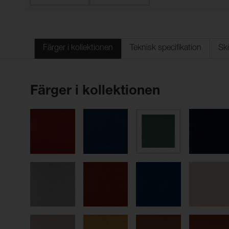
Färger i kollektionen
Teknisk specifikation
Sk
Färger i kollektionen