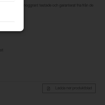
ertifiering är noggrant testade och garanterat fria från de
OEKO-TEX.
ast
Ladda ner produktblad