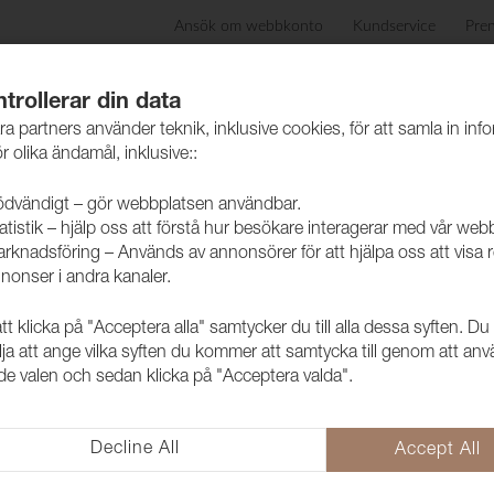
Ansök om webbkonto
Kundservice
Pre
ida
Produkter
Skötselråd
Hållbarhet
Case
trollerar din data
ra partners använder teknik, inklusive cookies, för att samla in inf
r olika ändamål, inklusive::
dvändigt – gör webbplatsen användbar.
atistik – hjälp oss att förstå hur besökare interagerar med vår web
rknadsföring – Används av annonsörer för att hjälpa oss att visa 
nonser i andra kanaler.
 klicka på "Acceptera alla" samtycker du till alla dessa syften. Du
Tyg Caleido
lja att ange vilka syften du kommer att samtycka till genom att an
e valen och sedan klicka på "Acceptera valda".
1005603
Caleido är en tidlös bomullskva
unik och vill man ha en mer rob
Decline All
Accept All
välja. Synliga frökapslar från linet