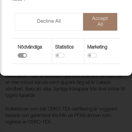
Accept
Decline All
All
Nödvändiga
Statistics
Marketing
Tyg Caleido 10997 Graphite
1005902
Caleido är en tidlös bomullskvalitet för möbler och
dekoration. Ytan är borstad mjuk och unik och vill man ha
en mer robust känsla samt djupare färg så är Caleido
vändbart. Bara att välja. Synliga frökapslar från linet bidrar till
tygets karaktär.
Kollektioner som bär OEKO-TEX-certifiering är noggrant
testade och garanterat fria från de PFAS-ämnen som
regleras av OEKO-TEX.