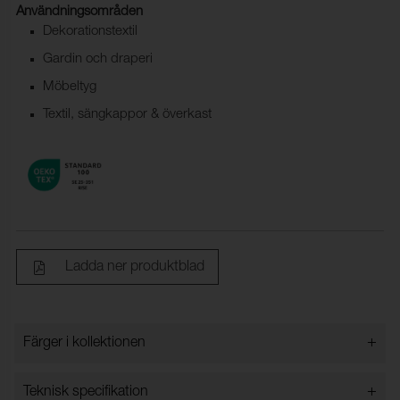
Användningsområden
Dekorationstextil
Gardin och draperi
Möbeltyg
Textil, sängkappor & överkast
Ladda ner produktblad
+
Färger i kollektionen
Färger i kollektionen
+
Teknisk specifikation