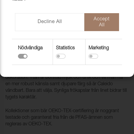
Accept
Decline All
All
Nödvändiga
Statistics
Marketing
Tyg Caleido 10 Off-white 1410
1005610
Caleido är en tidlös bomullskvalitet för möbler och
dekoration. Ytan är borstad mjuk och unik och vill man ha
en mer robust känsla samt djupare färg så är Caleido
vändbart. Bara att välja. Synliga frökapslar från linet bidrar till
tygets karaktär.
Kollektioner som bär OEKO-TEX-certifiering är noggrant
testade och garanterat fria från de PFAS-ämnen som
regleras av OEKO-TEX.