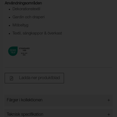
Användningsområden
Dekorationstextil
Gardin och draperi
Möbeltyg
Textil, sängkappor & överkast
Ladda ner produktblad
+
Färger i kollektionen
Färger i kollektionen
+
Teknisk specifikation