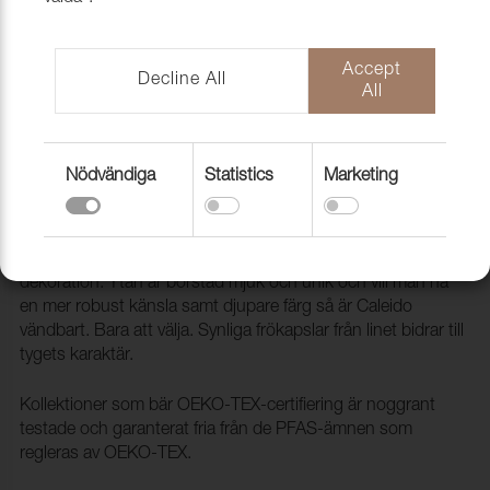
Accept
Decline All
All
Nödvändiga
Statistics
Marketing
Tyg Caleido 3789 Rose garden
1005911
Caleido är en tidlös bomullskvalitet för möbler och
dekoration. Ytan är borstad mjuk och unik och vill man ha
en mer robust känsla samt djupare färg så är Caleido
vändbart. Bara att välja. Synliga frökapslar från linet bidrar till
tygets karaktär.
Kollektioner som bär OEKO-TEX-certifiering är noggrant
testade och garanterat fria från de PFAS-ämnen som
regleras av OEKO-TEX.