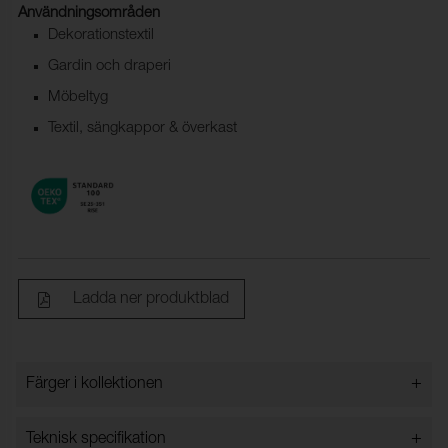
Användningsområden
Dekorationstextil
Gardin och draperi
Möbeltyg
Textil, sängkappor & överkast
Ladda ner produktblad
+
Färger i kollektionen
Färger i kollektionen
+
Teknisk specifikation