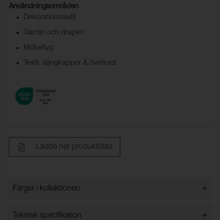
Användningsområden
Dekorationstextil
Gardin och draperi
Möbeltyg
Textil, sängkappor & överkast
Ladda ner produktblad
+
Färger i kollektionen
Färger i kollektionen
+
Teknisk specifikation