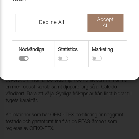
Accept
Decline All
All
Nödvändiga
Statistics
Marketing
Tyg Caleido 9998 Broken grey
1005924
Caleido är en tidlös bomullskvalitet för möbler och
dekoration. Ytan är borstad mjuk och unik och vill man ha
en mer robust känsla samt djupare färg så är Caleido
vändbart. Bara att välja. Synliga frökapslar från linet bidrar till
tygets karaktär.
Kollektioner som bär OEKO-TEX-certifiering är noggrant
testade och garanterat fria från de PFAS-ämnen som
regleras av OEKO-TEX.