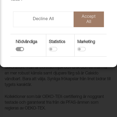
Accept
Decline All
All
Nödvändiga
Statistics
Marketing
Tyg Caleido 46 Coffee 3532
1005646
Caleido är en tidlös bomullskvalitet för möbler och
dekoration. Ytan är borstad mjuk och unik och vill man ha
en mer robust känsla samt djupare färg så är Caleido
vändbart. Bara att välja. Synliga frökapslar från linet bidrar till
tygets karaktär.
Kollektioner som bär OEKO-TEX-certifiering är noggrant
testade och garanterat fria från de PFAS-ämnen som
regleras av OEKO-TEX.