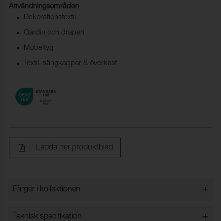
Användningsområden
Dekorationstextil
Gardin och draperi
Möbeltyg
Textil, sängkappor & överkast
Ladda ner produktblad
+
Färger i kollektionen
Färger i kollektionen
+
Teknisk specifikation