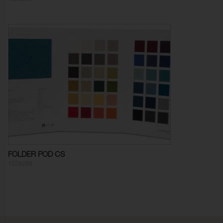
Färghärdighet mot
5 (ISO 105-X12)
gnidning - torr:
Färghärdighet mot
5 (ISO 105-X12)
gnidning - våt:
Ljusäkthet:
6 (ISO 105-B02)
Sömskridning Varp:
4,0 mm (ISO 13936-2)
Sömskridning Väft:
1,0 mm (ISO 13936-2)
Ljudabsorption:
Klass C αw 0,60 (ISO 354)
Dimensionsändring Varp:
- 3,0 % (ISO 5077)
FOLDER POD CS
Dimensionsändring Väft:
- 3,0 % (ISO 5077)
1028299
Färghärdighet mot
ISO 105-C06
vattentvätt:
Anfärgning multifiberväv:
5
Färgändring:
5