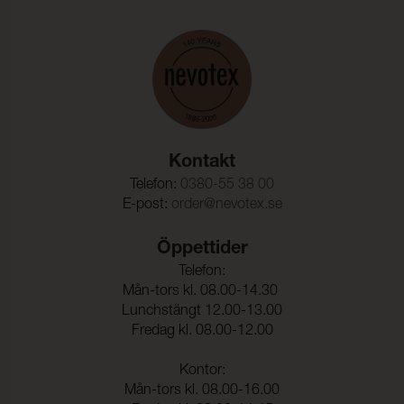
Färghärdighet mot
ISO 105-D01
kemtvätt:
Anfärgning multifiberväv:
5
Färgändring:
5
Färghärdighet mot
(ISO 105-E16)
vattenfläckning:
Kontakt
Färgändring:
5
Telefon:
0380-55 38 00
E-post:
order@nevotex.se
Färghärdighet mot svett:
(ISO 105-E04)
Anfärgning, multifiberväv:
5
Öppettider
Telefon:
Färgändring:
5
Mån-tors kl. 08.00-14.30
Lunchstängt 12.00-13.00
Fredag kl. 08.00-12.00
Kontor:
Mån-tors kl. 08.00-16.00