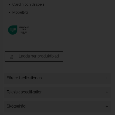
Gardin och draperi
Möbeltyg
Ladda ner produktblad
+
Färger i kollektionen
Färger i kollektionen
+
Teknisk specifikation
+
Skötselråd
Bredd:
140 cm ± 2 %