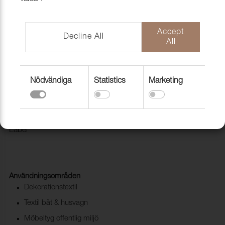
Accept
Decline All
All
Nödvändiga
Statistics
Marketing
Tyg Pod CS 8017 Stone
1028246
Modern kvalité i Trevira CS. Pod CS är miljömärkt med Eco
Label
Användningsområden
Dekorationstextil
Textil båt & husvagn
Möbeltyg offentlig miljö