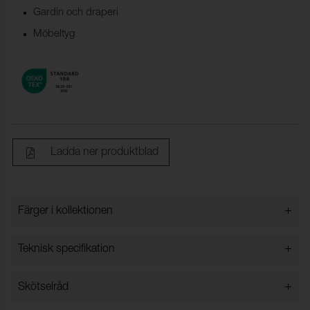
Gardin och draperi
Möbeltyg
Ladda ner produktblad
+
Färger i kollektionen
Färger i kollektionen
+
Teknisk specifikation
+
Skötselråd
Bredd:
140 cm ± 2 %