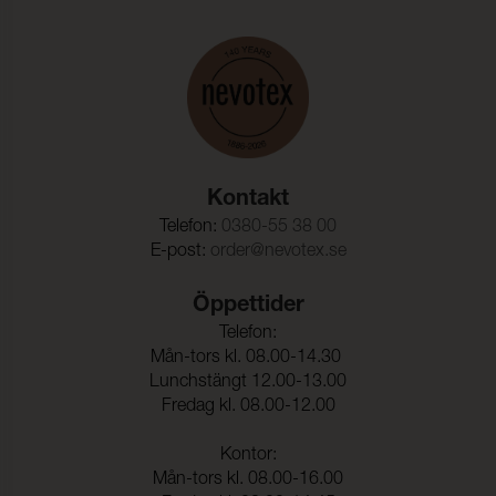
Färghärdighet mot
ISO 105-D01
kemtvätt:
Anfärgning multifiberväv:
5
Färgändring:
5
Färghärdighet mot
(ISO 105-E16)
vattenfläckning:
Kontakt
Färgändring:
5
Telefon:
0380-55 38 00
E-post:
order@nevotex.se
Färghärdighet mot svett:
(ISO 105-E04)
Anfärgning, multifiberväv:
5
Öppettider
Telefon:
Färgändring:
5
Mån-tors kl. 08.00-14.30
Lunchstängt 12.00-13.00
Fredag kl. 08.00-12.00
Kontor:
Mån-tors kl. 08.00-16.00