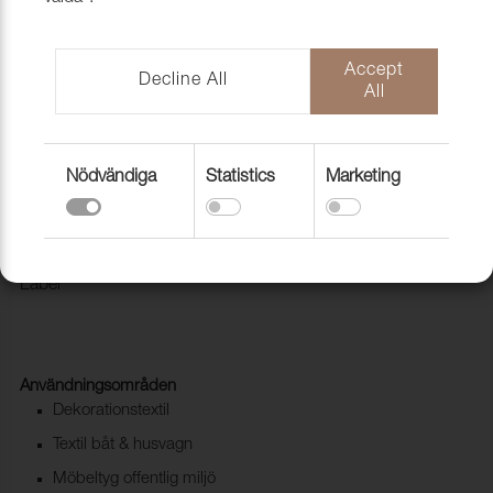
Accept
Decline All
All
Nödvändiga
Statistics
Marketing
Tyg Pod CS 9605 Purple
1028232
Modern kvalité i Trevira CS. Pod CS är miljömärkt med Eco
Label
Användningsområden
Dekorationstextil
Textil båt & husvagn
Möbeltyg offentlig miljö