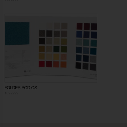
Färghärdighet mot
5 (ISO 105-X12)
gnidning - torr:
Färghärdighet mot
5 (ISO 105-X12)
gnidning - våt:
Ljusäkthet:
6 (ISO 105-B02)
Sömskridning Varp:
4,0 mm (ISO 13936-2)
Sömskridning Väft:
1,0 mm (ISO 13936-2)
Ljudabsorption:
Klass C αw 0,60 (ISO 354)
Dimensionsändring Varp:
- 3,0 % (ISO 5077)
FOLDER POD CS
Dimensionsändring Väft:
- 3,0 % (ISO 5077)
1028299
Färghärdighet mot
ISO 105-C06
vattentvätt:
Anfärgning multifiberväv:
5
Färgändring:
5