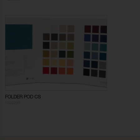
Färghärdighet mot
5 (ISO 105-X12)
gnidning - torr:
Färghärdighet mot
5 (ISO 105-X12)
gnidning - våt:
Ljusäkthet:
6 (ISO 105-B02)
Sömskridning Varp:
4,0 mm (ISO 13936-2)
Sömskridning Väft:
1,0 mm (ISO 13936-2)
Ljudabsorption:
Klass C αw 0,60 (ISO 354)
Dimensionsändring Varp:
- 3,0 % (ISO 5077)
FOLDER POD CS
Dimensionsändring Väft:
- 3,0 % (ISO 5077)
1028299
Färghärdighet mot
ISO 105-C06
vattentvätt:
Anfärgning multifiberväv:
5
Färgändring:
5