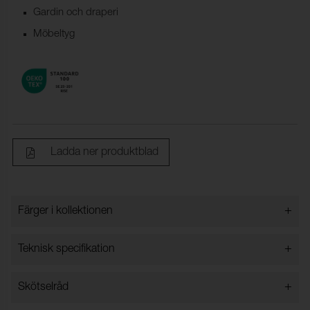
Gardin och draperi
Möbeltyg
Ladda ner produktblad
+
Färger i kollektionen
Färger i kollektionen
+
Teknisk specifikation
+
Skötselråd
Bredd:
140 cm ± 2 %