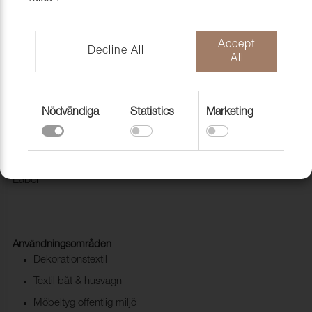
Accept
Decline All
All
Nödvändiga
Statistics
Marketing
Tyg Pod CS 9108 Brown melange
1028208
Modern kvalité i Trevira CS. Pod CS är miljömärkt med Eco
Label
Användningsområden
Dekorationstextil
Textil båt & husvagn
Möbeltyg offentlig miljö