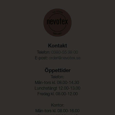
Färghärdighet mot
ISO 105-D01
kemtvätt:
Anfärgning multifiberväv:
5
Färgändring:
5
Färghärdighet mot
(ISO 105-E16)
vattenfläckning:
Kontakt
Färgändring:
5
Telefon:
0380-55 38 00
E-post:
order@nevotex.se
Färghärdighet mot svett:
(ISO 105-E04)
Anfärgning, multifiberväv:
5
Öppettider
Telefon:
Färgändring:
5
Mån-tors kl. 08.00-14.30
Lunchstängt 12.00-13.00
Fredag kl. 08.00-12.00
Kontor:
Mån-tors kl. 08.00-16.00