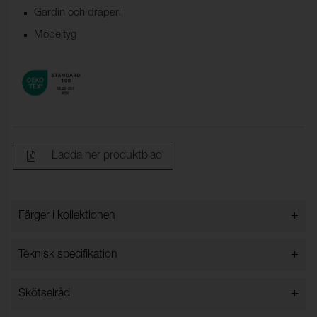
Gardin och draperi
Möbeltyg
Ladda ner produktblad
+
Färger i kollektionen
Färger i kollektionen
+
Teknisk specifikation
+
Skötselråd
Bredd:
140 cm ± 2 %