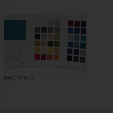
Färghärdighet mot
5 (ISO 105-X12)
gnidning - torr:
Färghärdighet mot
5 (ISO 105-X12)
gnidning - våt:
Ljusäkthet:
6 (ISO 105-B02)
Sömskridning Varp:
4,0 mm (ISO 13936-2)
Sömskridning Väft:
1,0 mm (ISO 13936-2)
Ljudabsorption:
Klass C αw 0,60 (ISO 354)
Dimensionsändring Varp:
- 3,0 % (ISO 5077)
FOLDER POD CS
Dimensionsändring Väft:
- 3,0 % (ISO 5077)
1028299
Färghärdighet mot
ISO 105-C06
vattentvätt:
Anfärgning multifiberväv:
5
Färgändring:
5