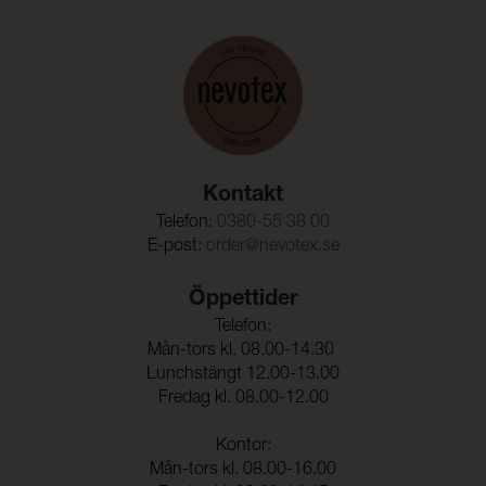
Färghärdighet mot
ISO 105-D01
kemtvätt:
Anfärgning multifiberväv:
5
Färgändring:
5
Färghärdighet mot
(ISO 105-E16)
vattenfläckning:
Kontakt
Färgändring:
5
Telefon:
0380-55 38 00
E-post:
order@nevotex.se
Färghärdighet mot svett:
(ISO 105-E04)
Anfärgning, multifiberväv:
5
Öppettider
Telefon:
Färgändring:
5
Mån-tors kl. 08.00-14.30
Lunchstängt 12.00-13.00
Fredag kl. 08.00-12.00
Kontor:
Mån-tors kl. 08.00-16.00