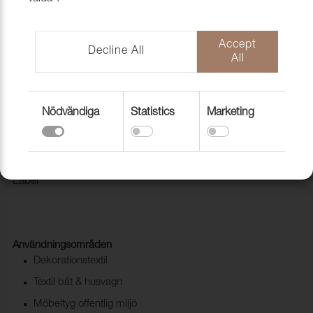
Accept
Decline All
All
Nödvändiga
Statistics
Marketing
Tyg Pod CS 9302 Wheat melange
1028217
Modern kvalité i Trevira CS. Pod CS är miljömärkt med Eco
Label
Användningsområden
Dekorationstextil
Textil båt & husvagn
Möbeltyg offentlig miljö