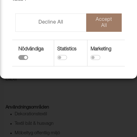
Accept
Decline All
All
Nödvändiga
Statistics
Marketing
Tyg Pod CS 1001 Cream
1028202
Modern kvalité i Trevira CS. Pod CS är miljömärkt med Eco
Label
Användningsområden
Dekorationstextil
Textil båt & husvagn
Möbeltyg offentlig miljö