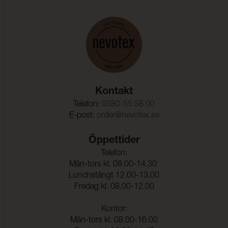
Färghärdighet mot
ISO 105-D01
kemtvätt:
Anfärgning multifiberväv:
5
Färgändring:
5
Färghärdighet mot
(ISO 105-E16)
vattenfläckning:
Kontakt
Färgändring:
5
Telefon:
0380-55 38 00
E-post:
order@nevotex.se
Färghärdighet mot svett:
(ISO 105-E04)
Anfärgning, multifiberväv:
5
Öppettider
Telefon:
Färgändring:
5
Mån-tors kl. 08.00-14.30
Lunchstängt 12.00-13.00
Fredag kl. 08.00-12.00
Kontor:
Mån-tors kl. 08.00-16.00