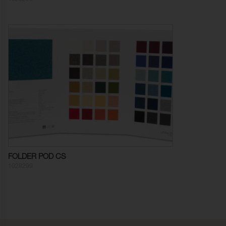
Färghärdighet mot
5 (ISO 105-X12)
gnidning - torr:
Färghärdighet mot
5 (ISO 105-X12)
gnidning - våt:
Ljusäkthet:
6 (ISO 105-B02)
Sömskridning Varp:
4,0 mm (ISO 13936-2)
Sömskridning Väft:
1,0 mm (ISO 13936-2)
Ljudabsorption:
Klass C αw 0,60 (ISO 354)
Dimensionsändring Varp:
- 3,0 % (ISO 5077)
FOLDER POD CS
Dimensionsändring Väft:
- 3,0 % (ISO 5077)
1028299
Färghärdighet mot
ISO 105-C06
vattentvätt:
Anfärgning multifiberväv:
5
Färgändring:
5