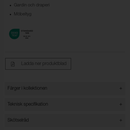
Gardin och draperi
Möbeltyg
Ladda ner produktblad
+
Färger i kollektionen
Färger i kollektionen
+
Teknisk specifikation
+
Skötselråd
Bredd:
140 cm ± 2 %