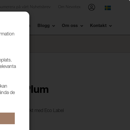
numerera på vårt Nyhetsbrev
Om Nevotex
Showroom
Blogg
Om oss
Kontakt
ormation
bplats.
relevanta
 kan
9607 Plum
vända de
d CS är miljömärkt med Eco Label