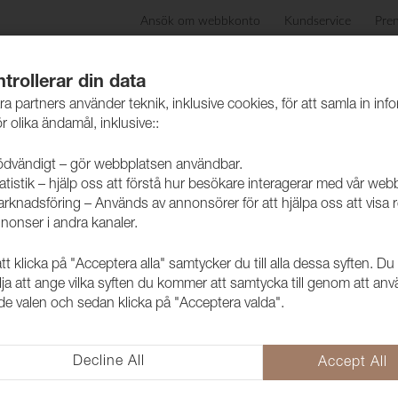
Ansök om webbkonto
Kundservice
Pre
ida
Produkter
Skötselråd
Hållbarhet
Case
trollerar din data
ra partners använder teknik, inklusive cookies, för att samla in inf
r olika ändamål, inklusive::
dvändigt – gör webbplatsen användbar.
atistik – hjälp oss att förstå hur besökare interagerar med vår web
rknadsföring – Används av annonsörer för att hjälpa oss att visa 
nonser i andra kanaler.
 klicka på "Acceptera alla" samtycker du till alla dessa syften. Du
Tyg Pod CS 
lja att ange vilka syften du kommer att samtycka till genom att an
e valen och sedan klicka på "Acceptera valda".
1028229
Modern kvalité i Trevira CS. Po
Decline All
Accept All