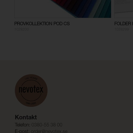
PROVKOLLEKTION POD CS
FOLDER 
1028200
1028299
Kontakt
Telefon:
0380-55 38 00
E-post:
order@nevotex.se