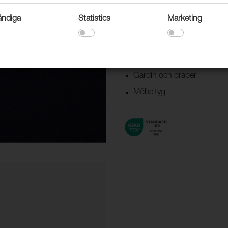
Användningsområden
ndiga
Statistics
Marketing
Dekorationstextil
Textil båt & husvagn
Möbeltyg offentlig miljö
Gardin och draperi
Möbeltyg