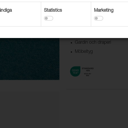
Användningsområden
ndiga
Statistics
Marketing
Dekorationstextil
Textil båt & husvagn
Möbeltyg offentlig miljö
Gardin och draperi
Möbeltyg