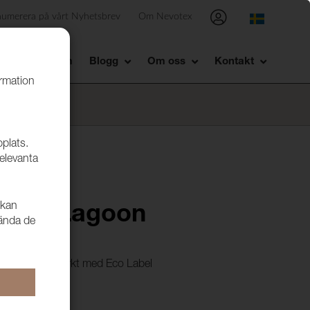
numerera på vårt Nyhetsbrev
Om Nevotex
Showroom
Blogg
Om oss
Kontakt
ormation
bplats.
relevanta
 kan
9609 Lagoon
vända de
d CS är miljömärkt med Eco Label