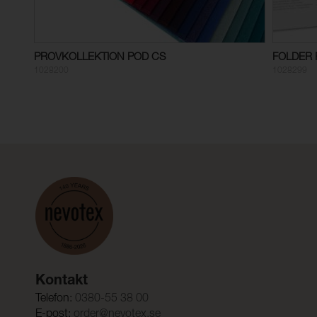
PROVKOLLEKTION POD CS
FOLDER 
1028200
1028299
Kontakt
Telefon:
0380-55 38 00
E-post:
order@nevotex.se