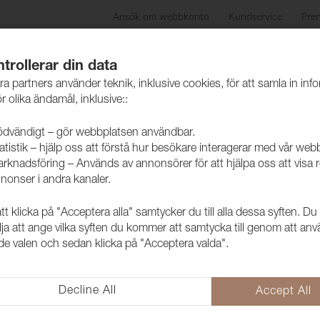
Ansök om webbkonto
Kundservice
Pre
ida
Produkter
Skötselråd
Hållbarhet
Case
trollerar din data
ra partners använder teknik, inklusive cookies, för att samla in inf
r olika ändamål, inklusive::
dvändigt – gör webbplatsen användbar.
atistik – hjälp oss att förstå hur besökare interagerar med vår web
rknadsföring – Används av annonsörer för att hjälpa oss att visa 
nonser i andra kanaler.
 klicka på "Acceptera alla" samtycker du till alla dessa syften. Du
Tyg Pod CS 
lja att ange vilka syften du kommer att samtycka till genom att an
e valen och sedan klicka på "Acceptera valda".
1028235
Modern kvalité i Trevira CS. Po
Decline All
Accept All